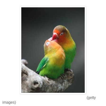
(getty
images)