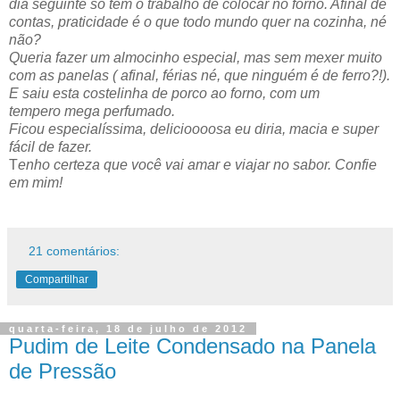
dia seguinte só tem o trabalho de colocar no forno. Afinal de
contas, praticidade é o que todo mundo quer na cozinha, né
não?
Queria fazer um almocinho especial, mas sem mexer muito
com as panelas ( afinal, férias né, que ninguém é de ferro?!).
E saiu esta costelinha de porco ao forno, com um
tempero mega perfumado.
Ficou especialíssima, delicioooosa eu diria, macia e super
fácil de fazer.
T
enho certeza que você vai amar e viajar no sabor. Confie
em mim!
21 comentários:
Compartilhar
quarta-feira, 18 de julho de 2012
Pudim de Leite Condensado na Panela
de Pressão