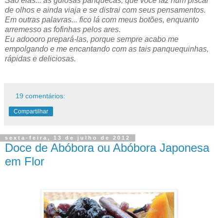
São elas... as gulosas panquecas, que você faz num piscar
de olhos e ainda viaja e se distrai com seus pensamentos.
Em outras palavras... fico lá com meus botões, enquanto
arremesso as fofinhas pelos ares.
Eu adoooro prepará-las, porque sempre acabo me
empolgando e me encantando com as tais panquequinhas,
rápidas e deliciosas.
19 comentários:
Compartilhar
sexta-feira, 13 de julho de 2012
Doce de Abóbora ou Abóbora Japonesa
em Flor