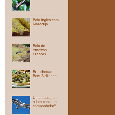
Bolo Inglês com
Maracujá
Bolo de
Ameixas
Frescas
Bruschettas
Bem Sicilianas
Uma pausa e...
a luta continua
companheiro!!