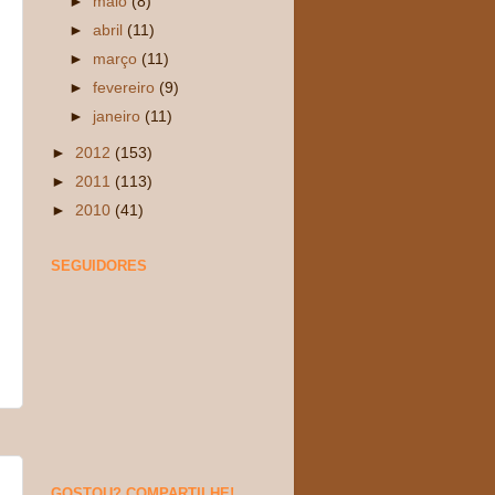
►
maio
(8)
►
abril
(11)
►
março
(11)
►
fevereiro
(9)
►
janeiro
(11)
►
2012
(153)
►
2011
(113)
►
2010
(41)
SEGUIDORES
GOSTOU? COMPARTILHE!