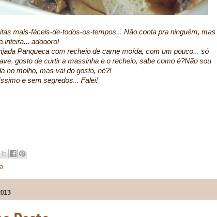
eitas mais-fáceis-de-todos-os-tempos... Não conta pra ninguém, mas
inteira... adoooro!
anjada Panqueca com recheio de carne moída, com um pouco... só
e, gosto de curtir a massinha e o recheio, sabe como é?
Não sou
 no molho, mas vai do gosto, né?!
íssimo e sem segredos... Falei!
da
013