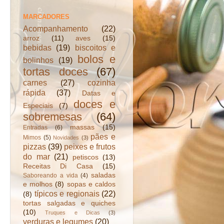
MARCADORES
Acompanhamento
(22)
arroz
(11)
aves
(15)
bebidas
(19)
biscoitos e
bolos e
bolinhos
(19)
tortas doces
(67)
carnes
(27)
cozinha
rápida
(37)
Datas e
doces e
Especiais
(7)
sobremesas
(64)
massas
(15)
Entradas
(6)
pães e
Mimos
(5)
Novidades
(3)
pizzas
(39)
peixes e frutos
do mar
(21)
petiscos
(13)
Receitas Di Casa
(15)
saladas
Saboreando a vida
(4)
e molhos
(8)
sopas e caldos
típicos e regionais
(22)
(8)
tortas salgadas e quiches
(10)
Truques e Dicas
(3)
verduras e legumes
(20)