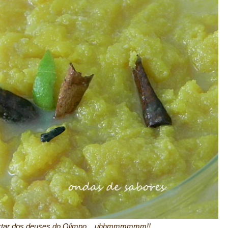
ctar dos deuses do Olimpo... uhhmmmmmm!!