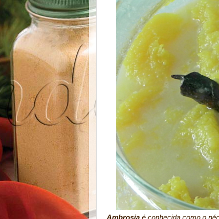
Ambrosia
é conhecida como o né