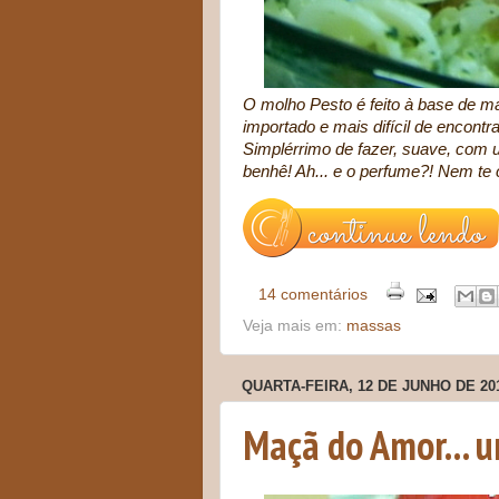
O molho Pesto é feito à base de man
importado e mais difícil de encontr
Simplérrimo de fazer, suave, com u
benhê! Ah... e o perfume?! Nem te c
14 comentários
Veja mais em:
massas
QUARTA-FEIRA, 12 DE JUNHO DE 20
Maçã do Amor... u