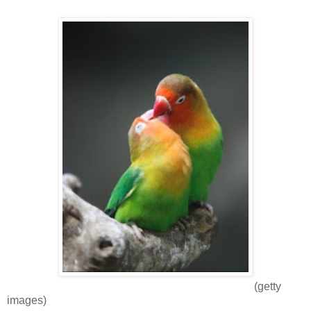
(getty
images)