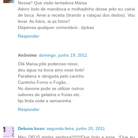
Nossa!! Que visão tentadora Maísa
Adoro bolo de mandioca e molhadinho desse jeito eu cairia
de boca. Amei a receita (tirando a ralaçao dos dedos). Vou
levar. As fotos, ai as fotos!!
Dispensa qualquer comentário...bjokas
Responder
Anônimo
domingo, junho 19, 2011
Olá Maísa,põe poderoso nisso,
deu água na boca amo esse bolo!
Parabéns e obrigada pelo carinho
Cantinho Forno e Fogão...
No danone pode se utilizar outros
sabores de gelatina e frutas etc.
bjs linda noite e semaninha
Responder
Debora koso
segunda-feira, junho 20, 2011
Meu DEUS minha senhora!!!!!!!!Que bolo e esse...!Que eu