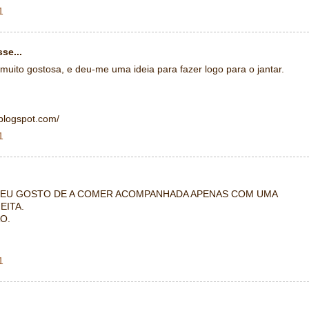
1
se...
 muito gostosa, e deu-me uma ideia para fazer logo para o jantar.
.blogspot.com/
1
E,EU GOSTO DE A COMER ACOMPANHADA APENAS COM UMA
EITA.
O.
1