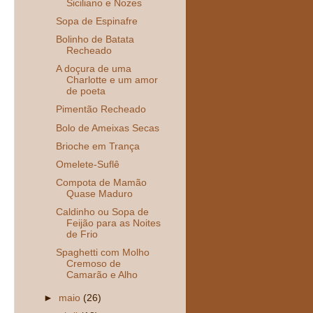
Siciliano e Nozes
Sopa de Espinafre
Bolinho de Batata
Recheado
A doçura de uma
Charlotte e um amor
de poeta
Pimentão Recheado
Bolo de Ameixas Secas
Brioche em Trança
Omelete-Suflê
Compota de Mamão
Quase Maduro
Caldinho ou Sopa de
Feijão para as Noites
de Frio
Spaghetti com Molho
Cremoso de
Camarão e Alho
►
maio
(26)