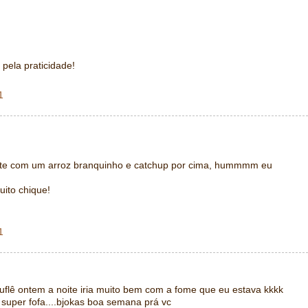
pela praticidade!
1
te com um arroz branquinho e catchup por cima, hummmm eu
uito chique!
1
uflê ontem a noite iria muito bem com a fome que eu estava kkkk
a super fofa....bjokas boa semana prá vc