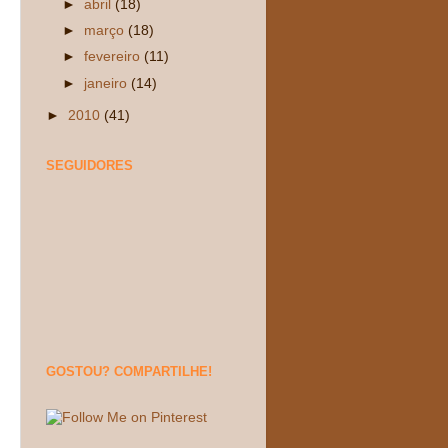
►
abril
(18)
►
março
(18)
►
fevereiro
(11)
►
janeiro
(14)
►
2010
(41)
SEGUIDORES
GOSTOU? COMPARTILHE!