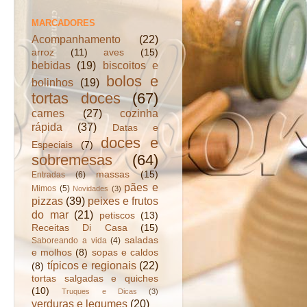
MARCADORES
Acompanhamento
(22)
arroz
(11)
aves
(15)
bebidas
(19)
biscoitos e
bolos e
bolinhos
(19)
tortas doces
(67)
carnes
(27)
cozinha
rápida
(37)
Datas e
doces e
Especiais
(7)
sobremesas
(64)
massas
(15)
Entradas
(6)
pães e
Mimos
(5)
Novidades
(3)
pizzas
(39)
peixes e frutos
do mar
(21)
petiscos
(13)
Receitas Di Casa
(15)
saladas
Saboreando a vida
(4)
e molhos
(8)
sopas e caldos
típicos e regionais
(22)
(8)
tortas salgadas e quiches
(10)
Truques e Dicas
(3)
verduras e legumes
(20)