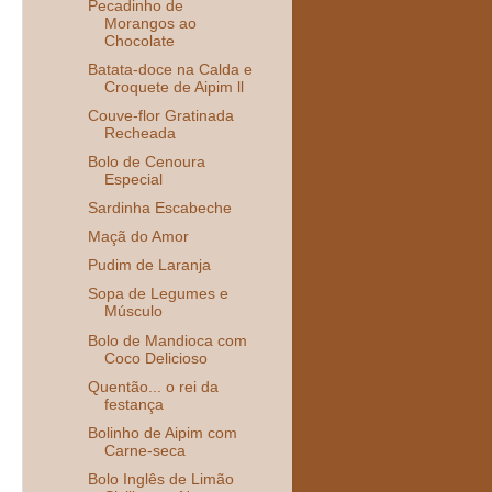
Pecadinho de
Morangos ao
Chocolate
Batata-doce na Calda e
Croquete de Aipim ll
Couve-flor Gratinada
Recheada
Bolo de Cenoura
Especial
Sardinha Escabeche
Maçã do Amor
Pudim de Laranja
Sopa de Legumes e
Músculo
Bolo de Mandioca com
Coco Delicioso
Quentão... o rei da
festança
Bolinho de Aipim com
Carne-seca
Bolo Inglês de Limão