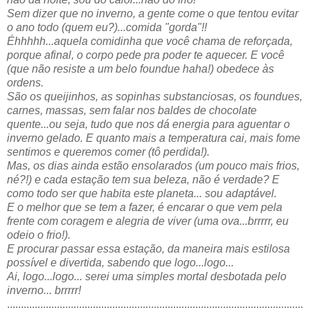
Sem dizer que no inverno, a gente come o que tentou evitar
o ano todo (quem eu?)...comida "gorda"!!
Éhhhhh...aquela comidinha que você chama de reforçada,
porque afinal, o corpo pede pra poder te aquecer. E você
(que não resiste a um belo foundue haha!) obedece às
ordens.
São os queijinhos, as sopinhas substanciosas, os foundues,
carnes, massas, sem falar nos baldes de chocolate
quente...ou seja, tudo que nos dá energia para aguentar o
inverno gelado. E quanto mais a temperatura cai, mais fome
sentimos e queremos comer (tô perdida!).
Mas, os dias ainda estão ensolarados (um pouco mais frios,
né?!) e cada estação tem sua beleza, não é verdade? E
como todo ser que habita este planeta... sou adaptável.
E o melhor que se tem a fazer, é encarar o que vem pela
frente com coragem e alegria de viver (uma ova...brrrrr, eu
odeio o frio!).
E procurar passar essa estação, da maneira mais estilosa
possível e divertida, sabendo que logo...logo...
Ai, logo...logo... serei uma simples mortal desbotada pelo
inverno... brrrrr!
...........................................................................................................