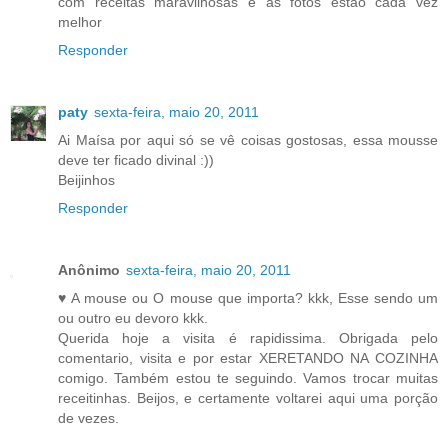
com receitas maravilhosas e as fotos estão cada vez
melhor
Responder
paty
sexta-feira, maio 20, 2011
Ai Maísa por aqui só se vê coisas gostosas, essa mousse
deve ter ficado divinal :))
Beijinhos
Responder
Anônimo
sexta-feira, maio 20, 2011
♥ A mouse ou O mouse que importa? kkk, Esse sendo um
ou outro eu devoro kkk.
Querida hoje a visita é rapidissima. Obrigada pelo
comentario, visita e por estar XERETANDO NA COZINHA
comigo. Também estou te seguindo. Vamos trocar muitas
receitinhas. Beijos, e certamente voltarei aqui uma porção
de vezes.