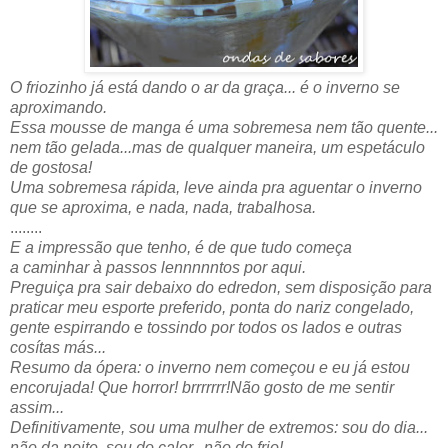
O friozinho já está dando o ar da graça... é o inverno se
aproximando.
Essa mousse de manga é uma sobremesa nem tão quente...
nem tão gelada...mas de qualquer maneira, um espetáculo
de gostosa!
Uma sobremesa rápida, leve ainda pra aguentar o inverno
que se aproxima, e nada, nada, trabalhosa.
........
E a impressão que tenho, é de que tudo começa
a caminhar à passos lennnnntos por aqui.
Preguiça pra sair debaixo do edredon, sem disposição para
praticar meu esporte preferido, ponta do nariz congelado,
gente espirrando e tossindo por todos os lados e outras
cosítas más...
Resumo da ópera: o inverno nem começou e eu já estou
encorujada! Que horror! brrrrrrr!Não gosto de me sentir
assim...
Definitivamente, sou uma mulher de extremos: sou do dia...
não da noite, sou do calor...não do frio!