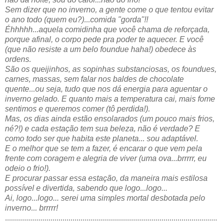
Sem dizer que no inverno, a gente come o que tentou evitar
o ano todo (quem eu?)...comida "gorda"!!
Éhhhhh...aquela comidinha que você chama de reforçada,
porque afinal, o corpo pede pra poder te aquecer. E você
(que não resiste a um belo foundue haha!) obedece às
ordens.
São os queijinhos, as sopinhas substanciosas, os foundues,
carnes, massas, sem falar nos baldes de chocolate
quente...ou seja, tudo que nos dá energia para aguentar o
inverno gelado. E quanto mais a temperatura cai, mais fome
sentimos e queremos comer (tô perdida!).
Mas, os dias ainda estão ensolarados (um pouco mais frios,
né?!) e cada estação tem sua beleza, não é verdade? E
como todo ser que habita este planeta... sou adaptável.
E o melhor que se tem a fazer, é encarar o que vem pela
frente com coragem e alegria de viver (uma ova...brrrrr, eu
odeio o frio!).
E procurar passar essa estação, da maneira mais estilosa
possível e divertida, sabendo que logo...logo...
Ai, logo...logo... serei uma simples mortal desbotada pelo
inverno... brrrrr!
...........................................................................................................