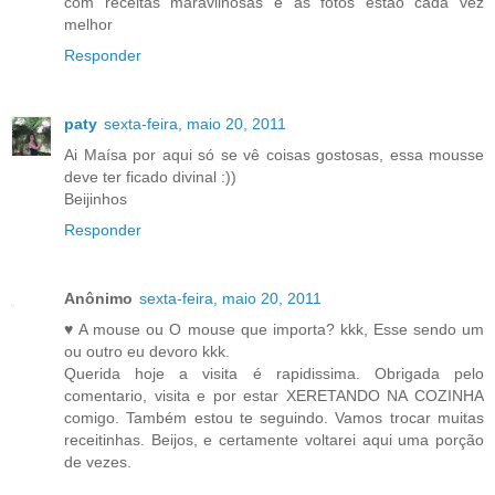
com receitas maravilhosas e as fotos estão cada vez
melhor
Responder
paty
sexta-feira, maio 20, 2011
Ai Maísa por aqui só se vê coisas gostosas, essa mousse
deve ter ficado divinal :))
Beijinhos
Responder
Anônimo
sexta-feira, maio 20, 2011
♥ A mouse ou O mouse que importa? kkk, Esse sendo um
ou outro eu devoro kkk.
Querida hoje a visita é rapidissima. Obrigada pelo
comentario, visita e por estar XERETANDO NA COZINHA
comigo. Também estou te seguindo. Vamos trocar muitas
receitinhas. Beijos, e certamente voltarei aqui uma porção
de vezes.