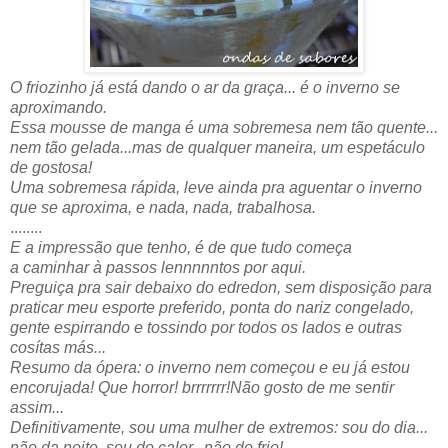
O friozinho já está dando o ar da graça... é o inverno se
aproximando.
Essa mousse de manga é uma sobremesa nem tão quente...
nem tão gelada...mas de qualquer maneira, um espetáculo
de gostosa!
Uma sobremesa rápida, leve ainda pra aguentar o inverno
que se aproxima, e nada, nada, trabalhosa.
........
E a impressão que tenho, é de que tudo começa
a caminhar à passos lennnnntos por aqui.
Preguiça pra sair debaixo do edredon, sem disposição para
praticar meu esporte preferido, ponta do nariz congelado,
gente espirrando e tossindo por todos os lados e outras
cosítas más...
Resumo da ópera: o inverno nem começou e eu já estou
encorujada! Que horror! brrrrrrr!Não gosto de me sentir
assim...
Definitivamente, sou uma mulher de extremos: sou do dia...
não da noite, sou do calor...não do frio!