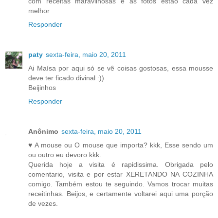
com receitas maravilhosas e as fotos estão cada vez
melhor
Responder
paty
sexta-feira, maio 20, 2011
Ai Maísa por aqui só se vê coisas gostosas, essa mousse
deve ter ficado divinal :))
Beijinhos
Responder
Anônimo
sexta-feira, maio 20, 2011
♥ A mouse ou O mouse que importa? kkk, Esse sendo um
ou outro eu devoro kkk.
Querida hoje a visita é rapidissima. Obrigada pelo
comentario, visita e por estar XERETANDO NA COZINHA
comigo. Também estou te seguindo. Vamos trocar muitas
receitinhas. Beijos, e certamente voltarei aqui uma porção
de vezes.