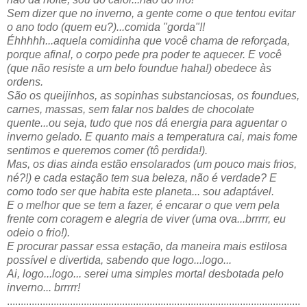
Sem dizer que no inverno, a gente come o que tentou evitar
o ano todo (quem eu?)...comida "gorda"!!
Éhhhhh...aquela comidinha que você chama de reforçada,
porque afinal, o corpo pede pra poder te aquecer. E você
(que não resiste a um belo foundue haha!) obedece às
ordens.
São os queijinhos, as sopinhas substanciosas, os foundues,
carnes, massas, sem falar nos baldes de chocolate
quente...ou seja, tudo que nos dá energia para aguentar o
inverno gelado. E quanto mais a temperatura cai, mais fome
sentimos e queremos comer (tô perdida!).
Mas, os dias ainda estão ensolarados (um pouco mais frios,
né?!) e cada estação tem sua beleza, não é verdade? E
como todo ser que habita este planeta... sou adaptável.
E o melhor que se tem a fazer, é encarar o que vem pela
frente com coragem e alegria de viver (uma ova...brrrrr, eu
odeio o frio!).
E procurar passar essa estação, da maneira mais estilosa
possível e divertida, sabendo que logo...logo...
Ai, logo...logo... serei uma simples mortal desbotada pelo
inverno... brrrrr!
...........................................................................................................