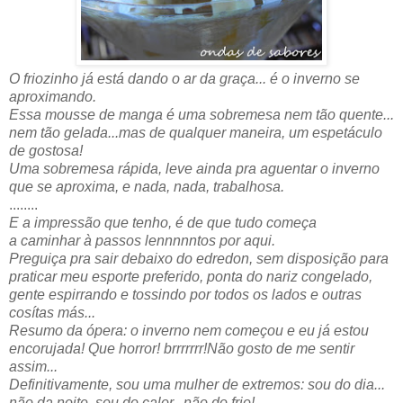
O friozinho já está dando o ar da graça... é o inverno se
aproximando.
Essa mousse de manga é uma sobremesa nem tão quente...
nem tão gelada...mas de qualquer maneira, um espetáculo
de gostosa!
Uma sobremesa rápida, leve ainda pra aguentar o inverno
que se aproxima, e nada, nada, trabalhosa.
........
E a impressão que tenho, é de que tudo começa
a caminhar à passos lennnnntos por aqui.
Preguiça pra sair debaixo do edredon, sem disposição para
praticar meu esporte preferido, ponta do nariz congelado,
gente espirrando e tossindo por todos os lados e outras
cosítas más...
Resumo da ópera: o inverno nem começou e eu já estou
encorujada! Que horror! brrrrrrr!Não gosto de me sentir
assim...
Definitivamente, sou uma mulher de extremos: sou do dia...
não da noite, sou do calor...não do frio!