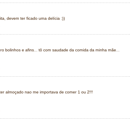
ta, devem ter ficado uma delícia :))
1
oro bolinhos e afins... tô com saudade da comida da minha mãe...
1
a ter almoçado nao me importava de comer 1 ou 2!!!
1