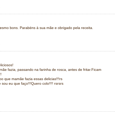
1
smo bons. Parabéns à sua mãe e obrigado pela receita.
1
liciosos!
mãe fazia, passando na farinha de rosca, antes de fritar.Ficam
!
o que mamãe fazia essas delicias!!!rs
sou eu que faço!!!Quero colo!!!! rsrsrs
1