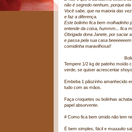
não é segredo nenhum, porque ela
Você sabe, que na maioria das vez
e faz a diferença.
Este bolinho fica bem molhadinho 
entende da coisa, hummm... fica m
Obrigada dona Janete, por saciar a
e passa pela sua casa beeeeeeem n
comidinha maravilhosa!!
Bolinho de Car
Tempere 1/2 kg de patinho moído co
verde, se quiser acrescentar shoyo
Embeba 1 pãozinho amanhecido em 
tudo com as mãos.
Faça croquetes ou bolinhas achatad
papel absorvente.
# Como fica bem úmido não tem nec
É bem simples, fácil e muuuuito s