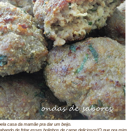
 pela casa da mamãe pra dar um beijo.
abando de fritar esses bolinhos de carne deliciosos!O que pra mim