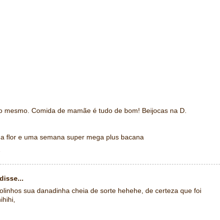
aro mesmo. Comida de mamãe é tudo de bom! Beijocas na D.
ha flor e uma semana super mega plus bacana
1
disse...
bolinhos sua danadinha cheia de sorte hehehe, de certeza que foi
hihi,