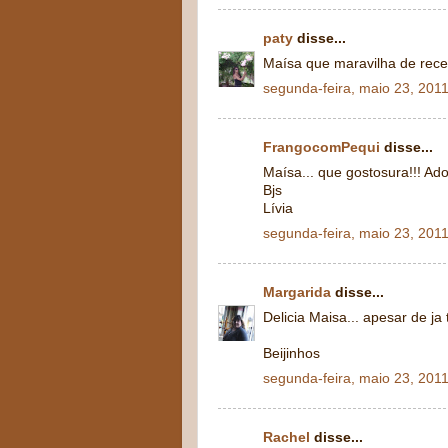
paty
disse...
Maísa que maravilha de recei
segunda-feira, maio 23, 201
FrangocomPequi
disse...
Maísa... que gostosura!!! Ad
Bjs
Lívia
segunda-feira, maio 23, 201
Margarida
disse...
Delicia Maisa... apesar de j
Beijinhos
segunda-feira, maio 23, 201
Rachel
disse...