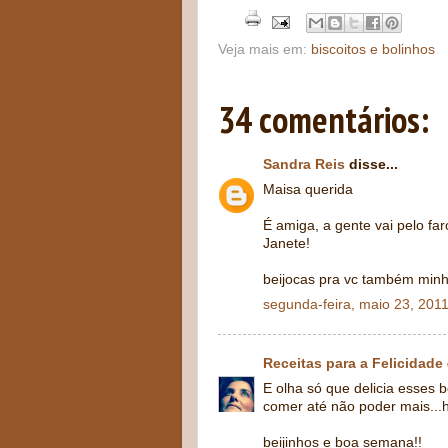
Veja mais em:
biscoitos e bolinhos
34 comentários:
Sandra Reis
disse...
Maisa querida
É amiga, a gente vai pelo f
Janete!
beijocas pra vc também min
segunda-feira, maio 23, 201
Receitas para a Felicidade
E olha só que delicia esses 
comer até não poder mais...hi
beijinhos e boa semana!!