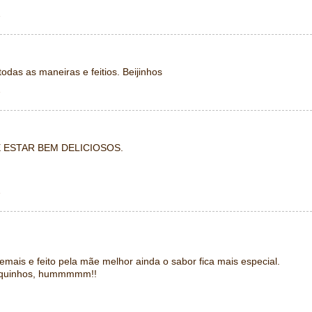
1
odas as maneiras e feitios. Beijinhos
1
 ESTAR BEM DELICIOSOS.
1
emais e feito pela mãe melhor ainda o sabor fica mais especial.
 sequinhos, hummmmm!!