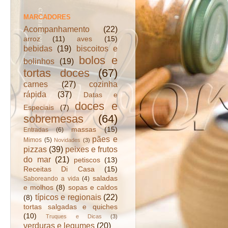
MARCADORES
Acompanhamento
(22)
arroz
(11)
aves
(15)
bebidas
(19)
biscoitos e
bolos e
bolinhos
(19)
tortas doces
(67)
carnes
(27)
cozinha
rápida
(37)
Datas e
doces e
Especiais
(7)
sobremesas
(64)
massas
(15)
Entradas
(6)
pães e
Mimos
(5)
Novidades
(3)
pizzas
(39)
peixes e frutos
do mar
(21)
petiscos
(13)
Receitas Di Casa
(15)
saladas
Saboreando a vida
(4)
e molhos
(8)
sopas e caldos
típicos e regionais
(22)
(8)
tortas salgadas e quiches
(10)
Truques e Dicas
(3)
verduras e legumes
(20)