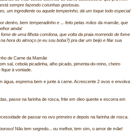
 está sempre fazendo coisinhas gostosas.
es, um ingrediente ou aquele temperinho, dá um toque todo especial
por dentro, bem temperadinho e ... feito pelas mãos da mamãe, que
elhor ainda!
 fome de uma filhota comilona, que volta da praia morrendo de fome
a hora do almoço (e eu sou boba?) pra dar um beijo e filar sua
ne da Mamãe
m sal, cebola picadinha, alho picado, pimenta-do-reino, cheiro
 fique à vontade.
água, esprema bem e junte à carne. Acrescente 2 ovos e envolva
as, passe na farinha de rosca, frite em óleo quente e escorra em
essidade de passar no ovo primeiro e depois na farinha de rosca.
aboroso! Não tem segredo... ou melhor, tem sim, o amor de mãe!