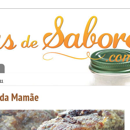
o
11
e da Mamãe