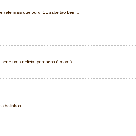
 vale mais que ouro!!1E sabe tão bem....
1
 ser é uma delicia, parabens à mamà
1
os bolinhos.
1