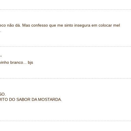
co não dá. Mas confesso que me sinto insegura em colocar mel
.
.
inho branco... bjs
SO.
UITO DO SABOR DA MOSTARDA.