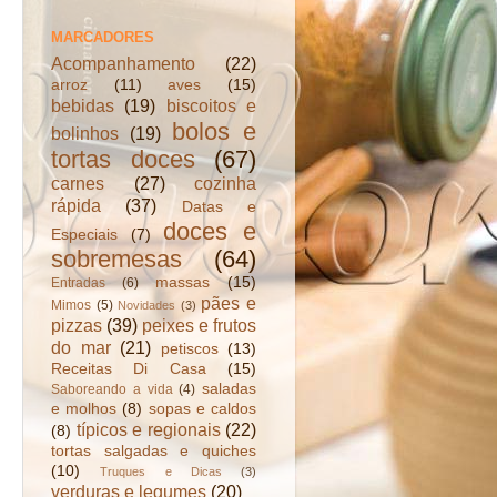
MARCADORES
Acompanhamento
(22)
arroz
(11)
aves
(15)
bebidas
(19)
biscoitos e
bolos e
bolinhos
(19)
tortas doces
(67)
carnes
(27)
cozinha
rápida
(37)
Datas e
doces e
Especiais
(7)
sobremesas
(64)
massas
(15)
Entradas
(6)
pães e
Mimos
(5)
Novidades
(3)
pizzas
(39)
peixes e frutos
do mar
(21)
petiscos
(13)
Receitas Di Casa
(15)
saladas
Saboreando a vida
(4)
e molhos
(8)
sopas e caldos
típicos e regionais
(22)
(8)
tortas salgadas e quiches
(10)
Truques e Dicas
(3)
verduras e legumes
(20)