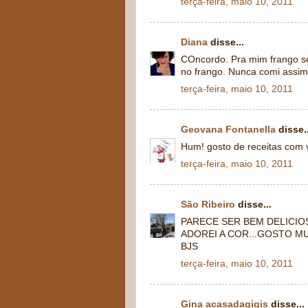
terça-feira, maio 10, 2011
Diana
disse...
COncordo. Pra mim frango se
no frango. Nunca comi assim
terça-feira, maio 10, 2011
Geovana Fontanella
disse..
Hum! gosto de receitas com v
terça-feira, maio 10, 2011
São Ribeiro
disse...
PARECE SER BEM DELICIO
ADOREI A COR...GOSTO M
BJS
terça-feira, maio 10, 2011
Gina acasadagigis
disse...