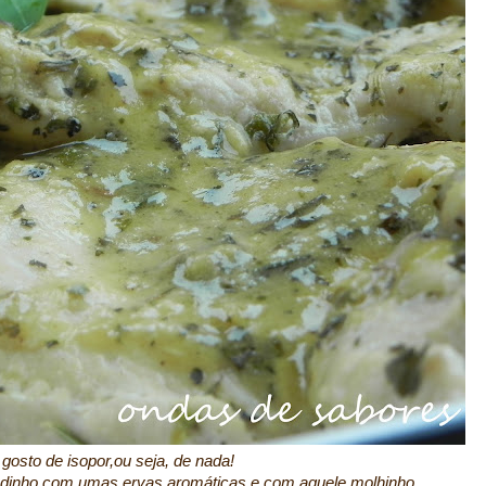
 gosto de isopor,ou seja, de nada!
radinho com umas ervas aromáticas e com aquele molhinho