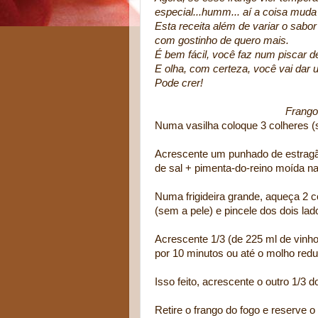
especial...humm... aí a coisa muda 
Esta receita além de variar o sabor
com gostinho de quero mais.
É bem fácil, você faz num piscar d
E olha, com certeza, você vai dar 
Pode crer!
Frango 
Numa vasilha coloque 3 colheres (s
Acrescente um punhado de estragão
de sal + pimenta-do-reino moída n
Numa frigideira grande, aqueça 2 co
(sem a pele) e pincele dos dois la
Acrescente 1/3 (de 225 ml de vinho 
por 10 minutos ou até o molho reduz
Isso feito, acrescente o outro 1/3 
Retire o frango do fogo e reserve 