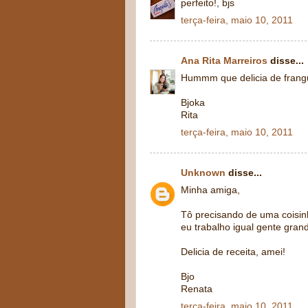
perfeito!, bjs
terça-feira, maio 10, 2011
Ana Rita Marreiros
disse...
Hummm que delicia de frangu
Bjoka
Rita
terça-feira, maio 10, 2011
Unknown
disse...
Minha amiga,
Tô precisando de uma coisinh
eu trabalho igual gente grand
Delicia de receita, amei!
Bjo
Renata
terça-feira, maio 10, 2011