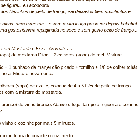
de figura... eu adooooro!
 dos filezinhos de peito de frango, vai deixá-los bem suculentos e
e olhos, sem estresse... e sem muita louça pra lavar depois hahaha!
uma gostosíssima repaginada no seco e sem gosto peito de frango...
com Mostarda e Ervas Aromáticas
opa) de mostarda Dijon + 2 colheres (sopa) de mel. Misture.
 + 1 punhado de manjericão picado + tomilho + 1/8 de colher (chá)
a hora. Misture novamente.
lheres (sopa) de azeite, coloque de 4 a 5 fílés de peito de frango
dos com a mistura de mostarda.
branco) do vinho branco. Abaixe o fogo, tampe a frigideira e cozinhe
ir.
do vinho e cozinhe por mais 5 minutos.
o molho formado durante o cozimento.