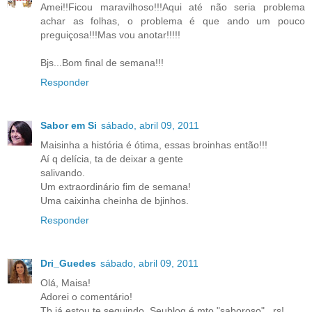
Amei!!Ficou maravilhoso!!!Aqui até não seria problema
achar as folhas, o problema é que ando um pouco
preguiçosa!!!Mas vou anotar!!!!!
Bjs...Bom final de semana!!!
Responder
Sabor em Si
sábado, abril 09, 2011
Maisinha a história é ótima, essas broinhas então!!!
Aí q delícia, ta de deixar a gente
salivando.
Um extraordinário fim de semana!
Uma caixinha cheinha de bjinhos.
Responder
Dri_Guedes
sábado, abril 09, 2011
Olá, Maisa!
Adorei o comentário!
Tb já estou te seguindo. Seublog é mto "saboroso"...rs!