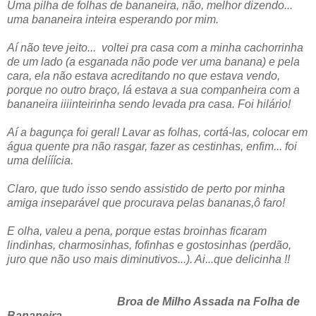
Uma pilha de folhas de bananeira, não, melhor dizendo...
uma bananeira inteira esperando por mim.
Aí não teve jeito... voltei pra casa com a minha cachorrinha
de um lado (a esganada não pode ver uma banana) e pela
cara, ela não estava acreditando no que estava vendo,
porque no outro braço, lá estava a sua companheira com a
bananeira iiiinteirinha sendo levada pra casa. Foi hilário!
Aí a bagunça foi geral! Lavar as folhas, cortá-las, colocar em
água quente pra não rasgar, fazer as cestinhas, enfim... foi
uma delííícia.
Claro, que tudo isso sendo assistido de perto por minha
amiga inseparável que procurava pelas bananas,ô faro!
E olha, valeu a pena, porque estas broinhas ficaram
lindinhas, charmosinhas, fofinhas e gostosinhas (perdão,
juro que não uso mais diminutivos...). Ai...que delicinha !!
Broa de Milho Assada na Folha de
Bananeira