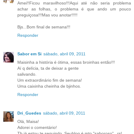
Amei!!Ficou maravilhoso!!!Aqui até não seria problema
achar as folhas, o problema é que ando um pouco
preguiçosa!!!Mas vou anotar!!!!!
Bjs...Bom final de semana!!!
Responder
Sabor em Si
sábado, abril 09, 2011
Maisinha a história é ótima, essas broinhas então!!!
Aí q delícia, ta de deixar a gente
salivando.
Um extraordinário fim de semana!
Uma caixinha cheinha de bjinhos.
Responder
Dri_Guedes
sábado, abril 09, 2011
Olá, Maisa!
Adorei o comentário!
Tb já estou te seguindo. Seublog é mto "saboroso"...rs!