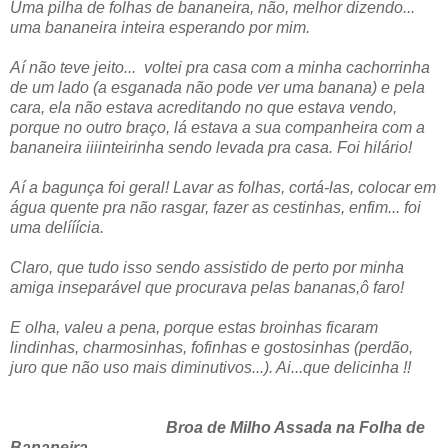
Uma pilha de folhas de bananeira, não, melhor dizendo...
uma bananeira inteira esperando por mim.
Aí não teve jeito... voltei pra casa com a minha cachorrinha
de um lado (a esganada não pode ver uma banana) e pela
cara, ela não estava acreditando no que estava vendo,
porque no outro braço, lá estava a sua companheira com a
bananeira iiiinteirinha sendo levada pra casa. Foi hilário!
Aí a bagunça foi geral! Lavar as folhas, cortá-las, colocar em
água quente pra não rasgar, fazer as cestinhas, enfim... foi
uma delííícia.
Claro, que tudo isso sendo assistido de perto por minha
amiga inseparável que procurava pelas bananas,ô faro!
E olha, valeu a pena, porque estas broinhas ficaram
lindinhas, charmosinhas, fofinhas e gostosinhas (perdão,
juro que não uso mais diminutivos...). Ai...que delicinha !!
Broa de Milho Assada na Folha de
Bananeira