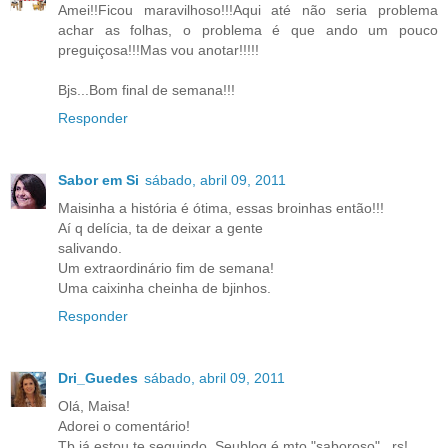
Amei!!Ficou maravilhoso!!!Aqui até não seria problema
achar as folhas, o problema é que ando um pouco
preguiçosa!!!Mas vou anotar!!!!!
Bjs...Bom final de semana!!!
Responder
Sabor em Si
sábado, abril 09, 2011
Maisinha a história é ótima, essas broinhas então!!!
Aí q delícia, ta de deixar a gente
salivando.
Um extraordinário fim de semana!
Uma caixinha cheinha de bjinhos.
Responder
Dri_Guedes
sábado, abril 09, 2011
Olá, Maisa!
Adorei o comentário!
Tb já estou te seguindo. Seublog é mto "saboroso"...rs!