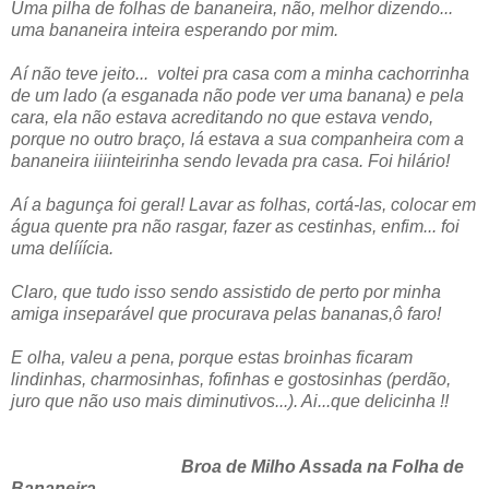
Uma pilha de folhas de bananeira, não, melhor dizendo...
uma bananeira inteira esperando por mim.
Aí não teve jeito... voltei pra casa com a minha cachorrinha
de um lado (a esganada não pode ver uma banana) e pela
cara, ela não estava acreditando no que estava vendo,
porque no outro braço, lá estava a sua companheira com a
bananeira iiiinteirinha sendo levada pra casa. Foi hilário!
Aí a bagunça foi geral! Lavar as folhas, cortá-las, colocar em
água quente pra não rasgar, fazer as cestinhas, enfim... foi
uma delííícia.
Claro, que tudo isso sendo assistido de perto por minha
amiga inseparável que procurava pelas bananas,ô faro!
E olha, valeu a pena, porque estas broinhas ficaram
lindinhas, charmosinhas, fofinhas e gostosinhas (perdão,
juro que não uso mais diminutivos...). Ai...que delicinha !!
Broa de Milho Assada na Folha de
Bananeira