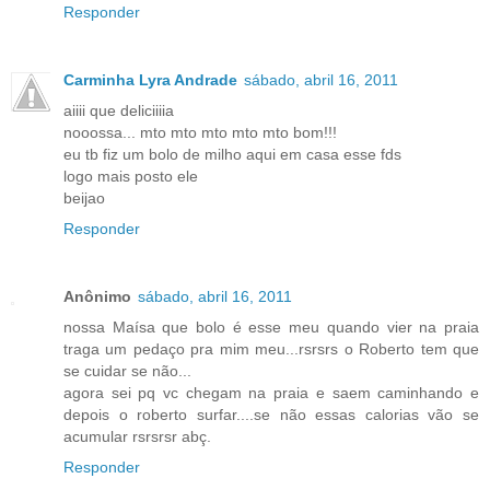
Responder
Carminha Lyra Andrade
sábado, abril 16, 2011
aiiii que deliciiiia
nooossa... mto mto mto mto mto bom!!!
eu tb fiz um bolo de milho aqui em casa esse fds
logo mais posto ele
beijao
Responder
Anônimo
sábado, abril 16, 2011
nossa Maísa que bolo é esse meu quando vier na praia
traga um pedaço pra mim meu...rsrsrs o Roberto tem que
se cuidar se não...
agora sei pq vc chegam na praia e saem caminhando e
depois o roberto surfar....se não essas calorias vão se
acumular rsrsrsr abç.
Responder