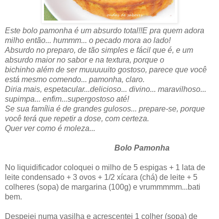
Este bolo pamonha é um absurdo total!!E pra quem adora
milho então... hummm... o pecado mora ao lado!
Absurdo no preparo, de tão simples e fácil que é, e um
absurdo maior no sabor e na textura, porque o
bichinho além de ser muuuuuito gostoso, parece que você
está mesmo comendo... pamonha, claro.
Diria mais, espetacular...delicioso... divino... maravilhoso...
supimpa... enfim...supergostoso até!
Se sua família é de grandes gulosos... prepare-se, porque
você terá que repetir a dose, com certeza.
Quer ver como é moleza...
Bolo Pamonha
No liquidificador coloquei o milho de 5 espigas + 1 lata de
leite condensado + 3 ovos + 1/2 xícara (chá) de leite + 5
colheres (sopa) de margarina (100g) e vrummmmm...bati
bem.
Despejei numa vasilha e acrescentei 1 colher (sopa) de