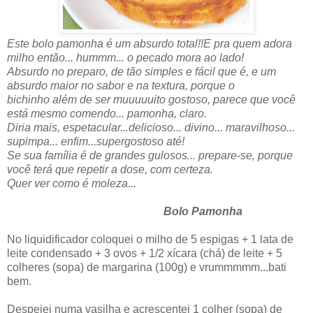
Este bolo pamonha é um absurdo total!!E pra quem adora
milho então... hummm... o pecado mora ao lado!
Absurdo no preparo, de tão simples e fácil que é, e um
absurdo maior no sabor e na textura, porque o
bichinho além de ser muuuuuito gostoso, parece que você
está mesmo comendo... pamonha, claro.
Diria mais, espetacular...delicioso... divino... maravilhoso...
supimpa... enfim...supergostoso até!
Se sua família é de grandes gulosos... prepare-se, porque
você terá que repetir a dose, com certeza.
Quer ver como é moleza...
Bolo Pamonha
No liquidificador coloquei o milho de 5 espigas + 1 lata de
leite condensado + 3 ovos + 1/2 xícara (chá) de leite + 5
colheres (sopa) de margarina (100g) e vrummmmm...bati
bem.
Despejei numa vasilha e acrescentei 1 colher (sopa) de