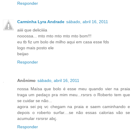
Responder
Carminha Lyra Andrade
sábado, abril 16, 2011
aiiii que deliciiiia
nooossa... mto mto mto mto mto bom!!!
eu tb fiz um bolo de milho aqui em casa esse fds
logo mais posto ele
beijao
Responder
Anônimo
sábado, abril 16, 2011
nossa Maísa que bolo é esse meu quando vier na praia
traga um pedaço pra mim meu...rsrsrs o Roberto tem que
se cuidar se não...
agora sei pq vc chegam na praia e saem caminhando e
depois o roberto surfar....se não essas calorias vão se
acumular rsrsrsr abç.
Responder