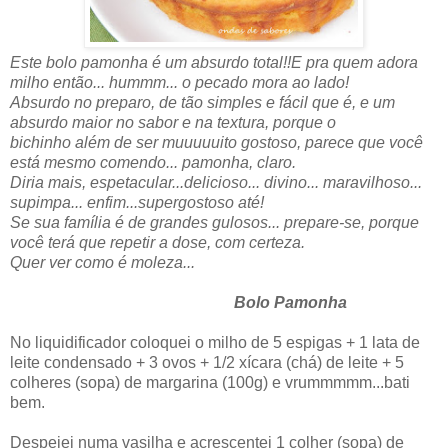
Este bolo pamonha é um absurdo total!!E pra quem adora
milho então... hummm... o pecado mora ao lado!
Absurdo no preparo, de tão simples e fácil que é, e um
absurdo maior no sabor e na textura, porque o
bichinho além de ser muuuuuito gostoso, parece que você
está mesmo comendo... pamonha, claro.
Diria mais, espetacular...delicioso... divino... maravilhoso...
supimpa... enfim...supergostoso até!
Se sua família é de grandes gulosos... prepare-se, porque
você terá que repetir a dose, com certeza.
Quer ver como é moleza...
Bolo Pamonha
No liquidificador coloquei o milho de 5 espigas + 1 lata de
leite condensado + 3 ovos + 1/2 xícara (chá) de leite + 5
colheres (sopa) de margarina (100g) e vrummmmm...bati
bem.
Despejei numa vasilha e acrescentei 1 colher (sopa) de