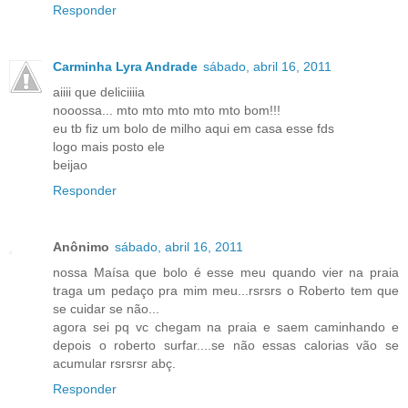
Responder
Carminha Lyra Andrade
sábado, abril 16, 2011
aiiii que deliciiiia
nooossa... mto mto mto mto mto bom!!!
eu tb fiz um bolo de milho aqui em casa esse fds
logo mais posto ele
beijao
Responder
Anônimo
sábado, abril 16, 2011
nossa Maísa que bolo é esse meu quando vier na praia
traga um pedaço pra mim meu...rsrsrs o Roberto tem que
se cuidar se não...
agora sei pq vc chegam na praia e saem caminhando e
depois o roberto surfar....se não essas calorias vão se
acumular rsrsrsr abç.
Responder