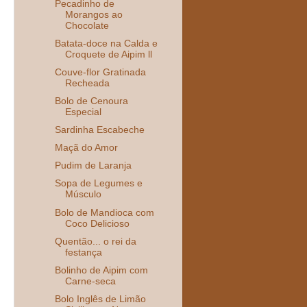
Pecadinho de
Morangos ao
Chocolate
Batata-doce na Calda e
Croquete de Aipim ll
Couve-flor Gratinada
Recheada
Bolo de Cenoura
Especial
Sardinha Escabeche
Maçã do Amor
Pudim de Laranja
Sopa de Legumes e
Músculo
Bolo de Mandioca com
Coco Delicioso
Quentão... o rei da
festança
Bolinho de Aipim com
Carne-seca
Bolo Inglês de Limão