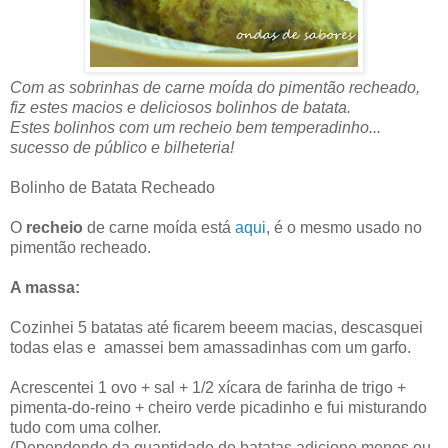
Com as sobrinhas de carne moída do pimentão recheado,
fiz estes macios e deliciosos bolinhos de batata.
Estes bolinhos com um recheio bem temperadinho...
sucesso de público e bilheteria!
Bolinho de Batata Recheado
O
recheio
de carne moída está
aqui
, é o mesmo usado no
pimentão recheado.
A massa:
Cozinhei 5 batatas até ficarem beeem macias, descasquei
todas elas e amassei bem amassadinhas com um garfo.
Acrescentei 1 ovo + sal + 1/2 xícara de farinha de trigo +
pimenta-do-reino + cheiro verde picadinho e fui misturando
tudo com uma colher.
(Dependendo da quantidade de batatas adicione menos ou