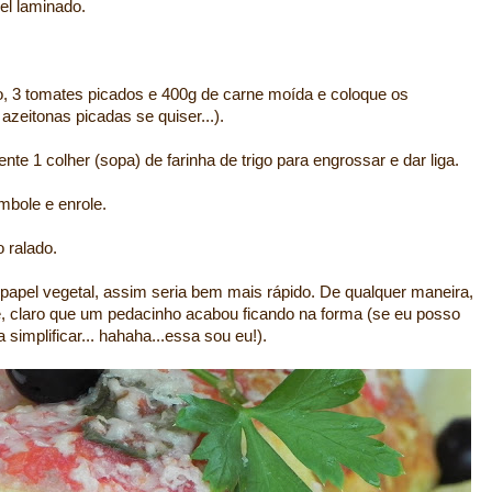
el laminado.
o, 3 tomates picados e 400g de carne moída e coloque os
azeitonas picadas se quiser...).
e 1 colher (sopa) de farinha de trigo para engrossar e dar liga.
mbole e enrole.
 ralado.
apel vegetal, assim seria bem mais rápido. De qualquer maneira,
, claro que um pedacinho acabou ficando na forma (se eu posso
 simplificar... hahaha...essa sou eu!).