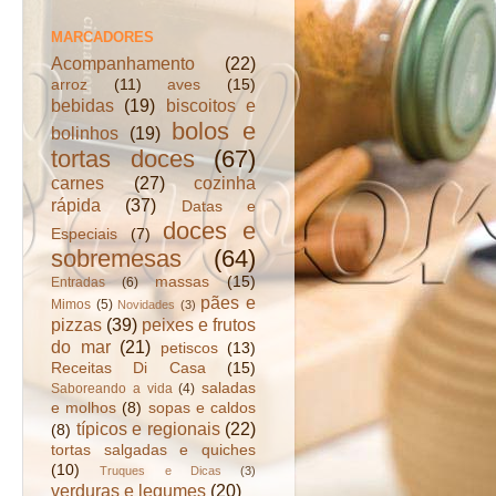
MARCADORES
Acompanhamento
(22)
arroz
(11)
aves
(15)
bebidas
(19)
biscoitos e
bolos e
bolinhos
(19)
tortas doces
(67)
carnes
(27)
cozinha
rápida
(37)
Datas e
doces e
Especiais
(7)
sobremesas
(64)
massas
(15)
Entradas
(6)
pães e
Mimos
(5)
Novidades
(3)
pizzas
(39)
peixes e frutos
do mar
(21)
petiscos
(13)
Receitas Di Casa
(15)
saladas
Saboreando a vida
(4)
e molhos
(8)
sopas e caldos
típicos e regionais
(22)
(8)
tortas salgadas e quiches
(10)
Truques e Dicas
(3)
verduras e legumes
(20)