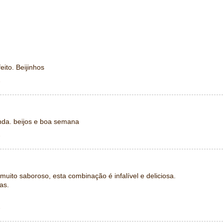
eito. Beijinhos
1
inda. beijos e boa semana
1
 muito saboroso, esta combinação é infalível e deliciosa.
as.
1