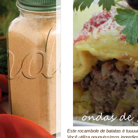
Este rocambole de batatas é tuuuu
Você utiliza pouquissímos ingredie