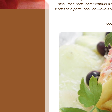
E olha, você pode incrementá-lo a 
Modéstia à parte, ficou de-li-ci-o-s
Roca