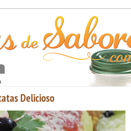
o
1
atas Delicioso