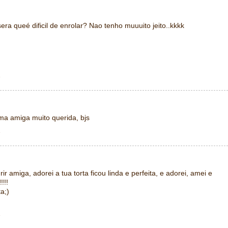
era queé dificil de enrolar? Nao tenho muuuito jeito..kkkk
1
ma amiga muito querida, bjs
1
ir amiga, adorei a tua torta ficou linda e perfeita, e adorei, amei e
!!!
a;)
1