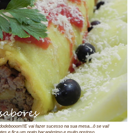
dodebooom!!E vai fazer sucesso na sua mesa...ô se vai!
ntes e fica um prato bacanérrimo e muito gostoso...