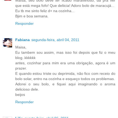
Maísa, seu bolo deve ter ficado maravilhoso, dá pra ver
que está mega fofo! Que deliicia! Adoro bolo de maracujá...
Eu tb me sinto feliz d+ na cozinha...
Bjim e boa semana.
Responder
Fabiana
segunda-feira, abril 04, 2011
Maisa,
Eu tambem sou assim, mas isso foi depois que fiz o meu
blog..kkkkkk
antes, cozinhar para mim era uma obrigação, agora é um
prazer.
E quando estou triste ou deprimida, não fico com receio do
bolo solar, entro na cozinha e esqueço todos os problemas.
Adorei o seu bolo, e fiquei aqui imaginando o aroma
delicioso dele.
beijos
Responder