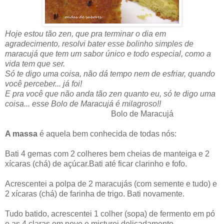
Hoje estou tão zen, que pra terminar o dia em
agradecimento, resolvi bater esse bolinho simples de
maracujá que tem um sabor único e todo especial, como a
vida tem que ser.
Só te digo uma coisa, não dá tempo nem de esfriar, quando
você perceber... já foi!
E pra você que não anda tão zen quanto eu, só te digo uma
coisa... esse Bolo de Maracujá é milagroso!!
Bolo de Maracujá
A massa
é aquela bem conhecida de todas nós:
Bati 4 gemas com 2 colheres bem cheias de manteiga e 2
xícaras (chá) de açúcar.Bati até ficar clarinho e fofo.
Acrescentei a polpa de 2 maracujás (com semente e tudo) e
2 xícaras (chá) de farinha de trigo. Bati novamente.
Tudo batido, acrescentei 1 colher (sopa) de fermento em pó
e as 4 claras em neve e misturei delicadamente.