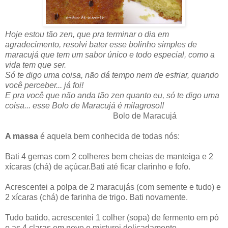
Hoje estou tão zen, que pra terminar o dia em
agradecimento, resolvi bater esse bolinho simples de
maracujá que tem um sabor único e todo especial, como a
vida tem que ser.
Só te digo uma coisa, não dá tempo nem de esfriar, quando
você perceber... já foi!
E pra você que não anda tão zen quanto eu, só te digo uma
coisa... esse Bolo de Maracujá é milagroso!!
Bolo de Maracujá
A massa
é aquela bem conhecida de todas nós:
Bati 4 gemas com 2 colheres bem cheias de manteiga e 2
xícaras (chá) de açúcar.Bati até ficar clarinho e fofo.
Acrescentei a polpa de 2 maracujás (com semente e tudo) e
2 xícaras (chá) de farinha de trigo. Bati novamente.
Tudo batido, acrescentei 1 colher (sopa) de fermento em pó
e as 4 claras em neve e misturei delicadamente.