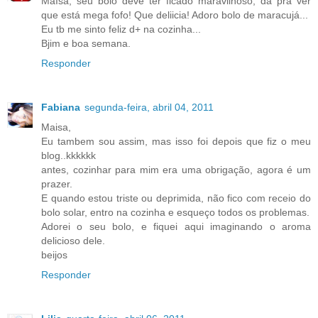
Maísa, seu bolo deve ter ficado maravilhoso, dá pra ver
que está mega fofo! Que deliicia! Adoro bolo de maracujá...
Eu tb me sinto feliz d+ na cozinha...
Bjim e boa semana.
Responder
Fabiana
segunda-feira, abril 04, 2011
Maisa,
Eu tambem sou assim, mas isso foi depois que fiz o meu
blog..kkkkkk
antes, cozinhar para mim era uma obrigação, agora é um
prazer.
E quando estou triste ou deprimida, não fico com receio do
bolo solar, entro na cozinha e esqueço todos os problemas.
Adorei o seu bolo, e fiquei aqui imaginando o aroma
delicioso dele.
beijos
Responder