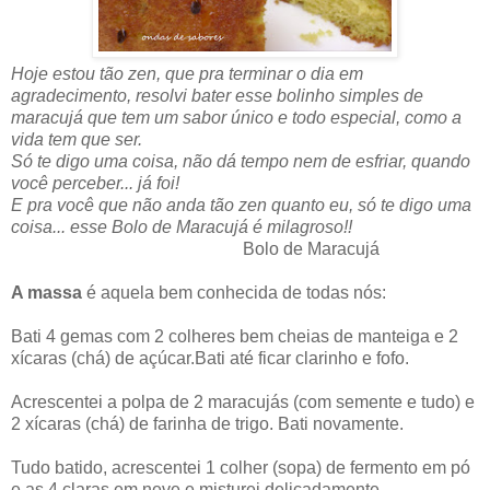
Hoje estou tão zen, que pra terminar o dia em
agradecimento, resolvi bater esse bolinho simples de
maracujá que tem um sabor único e todo especial, como a
vida tem que ser.
Só te digo uma coisa, não dá tempo nem de esfriar, quando
você perceber... já foi!
E pra você que não anda tão zen quanto eu, só te digo uma
coisa... esse Bolo de Maracujá é milagroso!!
Bolo de Maracujá
A massa
é aquela bem conhecida de todas nós:
Bati 4 gemas com 2 colheres bem cheias de manteiga e 2
xícaras (chá) de açúcar.Bati até ficar clarinho e fofo.
Acrescentei a polpa de 2 maracujás (com semente e tudo) e
2 xícaras (chá) de farinha de trigo. Bati novamente.
Tudo batido, acrescentei 1 colher (sopa) de fermento em pó
e as 4 claras em neve e misturei delicadamente.