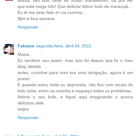
Maísa, seu bolo deve ter ficado maravilhoso, dá pra ver
que está mega fofo! Que deliicia! Adoro bolo de maracujá...
Eu tb me sinto feliz d+ na cozinha...
Bjim e boa semana.
Responder
Fabiana
segunda-feira, abril 04, 2011
Maisa,
Eu tambem sou assim, mas isso foi depois que fiz o meu
blog..kkkkkk
antes, cozinhar para mim era uma obrigação, agora é um
prazer.
E quando estou triste ou deprimida, não fico com receio do
bolo solar, entro na cozinha e esqueço todos os problemas.
Adorei o seu bolo, e fiquei aqui imaginando o aroma
delicioso dele.
beijos
Responder