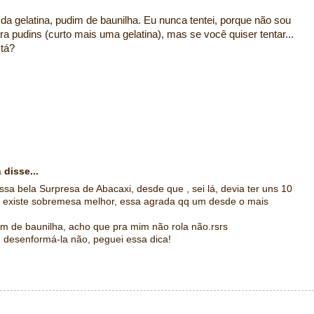
 da gelatina, pudim de baunilha. Eu nunca tentei, porque não sou
 pudins (curto mais uma gelatina), mas se você quiser tentar...
 tá?
a
disse...
a bela Surpresa de Abacaxi, desde que , sei lá, devia ter uns 10
ão existe sobremesa melhor, essa agrada qq um desde o mais
m de baunilha, acho que pra mim não rola não.rsrs
desenformá-la não, peguei essa dica!