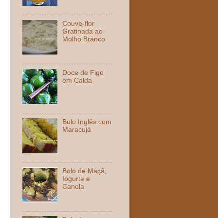
Couve-flor
Gratinada ao
Molho Branco
Doce de Figo
em Calda
Bolo Inglês com
Maracujá
Bolo de Maçã,
Iogurte e
Canela