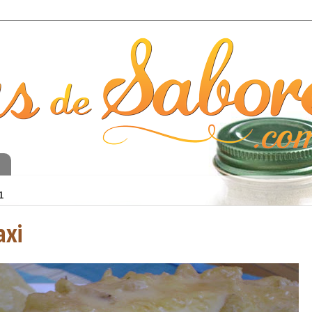
o
1
axi