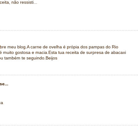
eita, não ressisti...
bre meu blog.A carne de ovelha é própia dos pampas do Rio
 muito gostosa e macia.Esta tua receita de surpresa de abacaxi
tou também te seguindo.Beijos
se...
ca