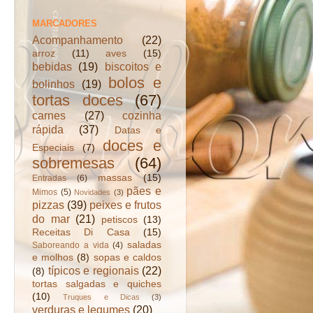
MARCADORES
Acompanhamento
(22)
arroz
(11)
aves
(15)
bebidas
(19)
biscoitos e
bolos e
bolinhos
(19)
tortas doces
(67)
carnes
(27)
cozinha
rápida
(37)
Datas e
doces e
Especiais
(7)
sobremesas
(64)
massas
(15)
Entradas
(6)
pães e
Mimos
(5)
Novidades
(3)
pizzas
(39)
peixes e frutos
do mar
(21)
petiscos
(13)
Receitas Di Casa
(15)
saladas
Saboreando a vida
(4)
e molhos
(8)
sopas e caldos
típicos e regionais
(22)
(8)
tortas salgadas e quiches
(10)
Truques e Dicas
(3)
verduras e legumes
(20)