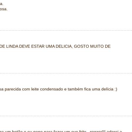
a.
osa.
 DE LINDA DEVE ESTAR UMA DELICIA, GOSTO MUITO DE
 parecida com leite condensado e também fica uma delícia :)
ga um botão e eu peno para fazer um ovo frito...rsrsrsr!!! adorei a