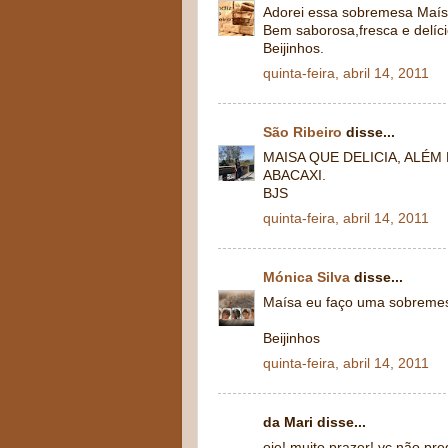
Adorei essa sobremesa Maís
Bem saborosa,fresca e delíci
Beijinhos.
quinta-feira, abril 14, 2011
São Ribeiro
disse...
MAISA QUE DELICIA, ALÉM
ABACAXI.
BJS
quinta-feira, abril 14, 2011
Mónica Silva
disse...
Maísa eu faço uma sobremesa
Beijinhos
quinta-feira, abril 14, 2011
da Mari disse...
oie! muito prazer! vc não pre