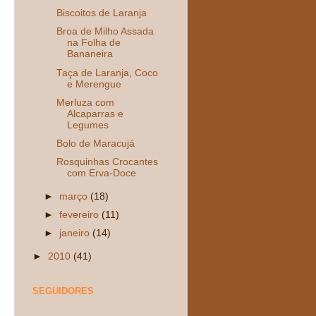
Biscoitos de Laranja
Broa de Milho Assada
na Folha de
Bananeira
Taça de Laranja, Coco
e Merengue
Merluza com
Alcaparras e
Legumes
Bolo de Maracujá
Rosquinhas Crocantes
com Erva-Doce
►
março
(18)
►
fevereiro
(11)
►
janeiro
(14)
►
2010
(41)
SEGUIDORES