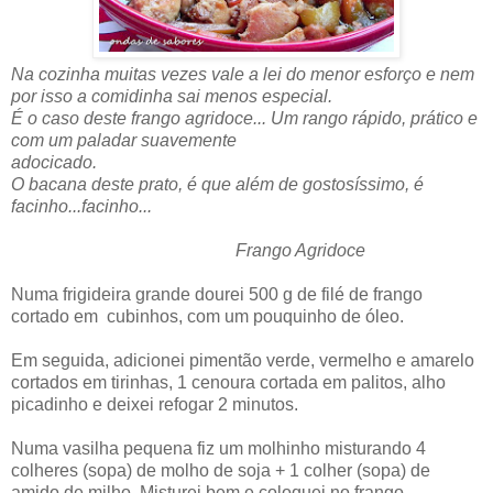
Na cozinha muitas vezes vale a lei do menor esforço e nem
por isso a comidinha sai menos especial.
É o caso deste frango agridoce... Um rango rápido, prático e
com um paladar suavemente
adocicado.
O bacana deste prato, é que além de gostosíssimo, é
facinho...facinho...
Frango Agridoce
Numa frigideira grande dourei 500 g de filé de frango
cortado em cubinhos, com um pouquinho de óleo.
Em seguida, adicionei pimentão verde, vermelho e amarelo
cortados em tirinhas, 1 cenoura cortada em palitos, alho
picadinho e deixei refogar 2 minutos.
Numa vasilha pequena fiz um molhinho misturando 4
colheres (sopa) de molho de soja + 1 colher (sopa) de
amido de milho. Misturei bem e coloquei no frango.