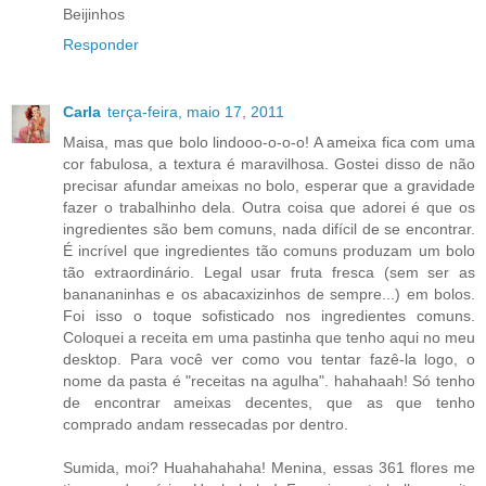
Beijinhos
Responder
Carla
terça-feira, maio 17, 2011
Maisa, mas que bolo lindooo-o-o-o! A ameixa fica com uma
cor fabulosa, a textura é maravilhosa. Gostei disso de não
precisar afundar ameixas no bolo, esperar que a gravidade
fazer o trabalhinho dela. Outra coisa que adorei é que os
ingredientes são bem comuns, nada difícil de se encontrar.
É incrível que ingredientes tão comuns produzam um bolo
tão extraordinário. Legal usar fruta fresca (sem ser as
banananinhas e os abacaxizinhos de sempre...) em bolos.
Foi isso o toque sofisticado nos ingredientes comuns.
Coloquei a receita em uma pastinha que tenho aqui no meu
desktop. Para você ver como vou tentar fazê-la logo, o
nome da pasta é "receitas na agulha". hahahaah! Só tenho
de encontrar ameixas decentes, que as que tenho
comprado andam ressecadas por dentro.
Sumida, moi? Huahahahaha! Menina, essas 361 flores me