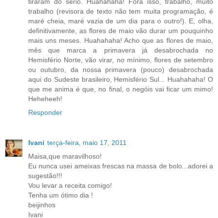
tiraram do sério. Huahahaha! Fora isso, trabalho, muito
trabalho (revisora de texto não tem muita programação, é
maré cheia, maré vazia de um dia para o outro!). E, olha,
definitivamente, as flores de maio vão durar um pouquinho
mais uns meses. Huahahaha! Acho que as flores de maio,
mês que marca a primavera já desabrochada no
Hemisfério Norte, vão virar, no mínimo, flores de setembro
ou outubro, da nossa primavera (pouco) desabrochada
aqui do Sudeste brasileiro, Hemisfério Sul... Huahahaha! O
que me anima é que, no final, o negóis vai ficar um mimo!
Heheheeh!
Responder
Ivani
terça-feira, maio 17, 2011
Maisa,que maravilhoso!
Eu nunca usei ameixas frescas na massa de bolo...adorei a
sugestão!!!
Vou levar a receita comigo!
Tenha um ótimo dia !
beijinhos
Ivani