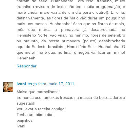
tiraram do sério. Huahahaha! Fora isso, trabalho, muito
trabalho (revisora de texto não tem muita programação, é
maré cheia, maré vazia de um dia para o outro!). E, olha,
definitivamente, as flores de maio vão durar um pouquinho
mais uns meses. Huahahaha! Acho que as flores de maio,
mês que marca a primavera já desabrochada no
Hemisfério Norte, vão virar, no mínimo, flores de setembro
ou outubro, da nossa primavera (pouco) desabrochada
aqui do Sudeste brasileiro, Hemisfério Sul... Huahahaha! O
que me anima é que, no final, o negóis vai ficar um mimo!
Heheheeh!
Responder
Ivani
terça-feira, maio 17, 2011
Maisa,que maravilhoso!
Eu nunca usei ameixas frescas na massa de bolo...adorei a
sugestão!!!
Vou levar a receita comigo!
Tenha um ótimo dia !
beijinhos
Ivani