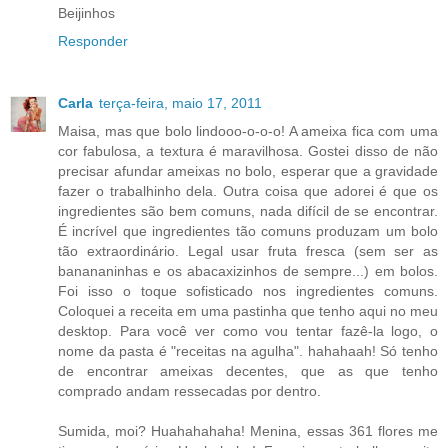
Beijinhos
Responder
Carla
terça-feira, maio 17, 2011
Maisa, mas que bolo lindooo-o-o-o! A ameixa fica com uma
cor fabulosa, a textura é maravilhosa. Gostei disso de não
precisar afundar ameixas no bolo, esperar que a gravidade
fazer o trabalhinho dela. Outra coisa que adorei é que os
ingredientes são bem comuns, nada difícil de se encontrar.
É incrível que ingredientes tão comuns produzam um bolo
tão extraordinário. Legal usar fruta fresca (sem ser as
banananinhas e os abacaxizinhos de sempre...) em bolos.
Foi isso o toque sofisticado nos ingredientes comuns.
Coloquei a receita em uma pastinha que tenho aqui no meu
desktop. Para você ver como vou tentar fazê-la logo, o
nome da pasta é "receitas na agulha". hahahaah! Só tenho
de encontrar ameixas decentes, que as que tenho
comprado andam ressecadas por dentro.
Sumida, moi? Huahahahaha! Menina, essas 361 flores me