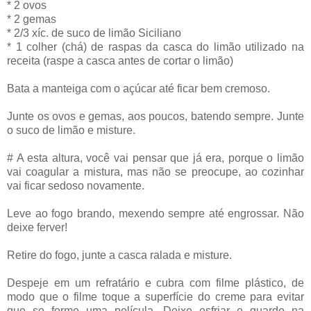
* 2 ovos
* 2 gemas
* 2/3 xíc. de suco de limão Siciliano
* 1 colher (chá) de raspas da casca do limão utilizado na
receita (raspe a casca antes de cortar o limão)
Bata a manteiga com o açúcar até ficar bem cremoso.
Junte os ovos e gemas, aos poucos, batendo sempre. Junte
o suco de limão e misture.
# A esta altura, você vai pensar que já era, porque o limão
vai coagular a mistura, mas não se preocupe, ao cozinhar
vai ficar sedoso novamente.
Leve ao fogo brando, mexendo sempre até engrossar. Não
deixe ferver!
Retire do fogo, junte a casca ralada e misture.
Despeje em um refratário e cubra com filme plástico, de
modo que o filme toque a superfície do creme para evitar
que se forme uma película. Deixe esfriar e guarde na