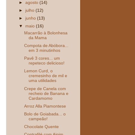
►
agosto
(14)
►
julho
(12)
►
junho
(13)
▼
maio
(16)
Macarrão à Bolonhesa
da Mama
Compota de Abóbora...
em 3 minutinhos
Pavê 3 cores... um
repeteco delicioso!
Lemon Curd, o
cremesinho de mil e
uma utilidades
Crepe de Canela com
recheio de Banana e
Cardamomo
Arroz Alla Piamontese
Bolo de Goiabada... o
campeão!
Chocolate Quente
Contrafilé com Aipim