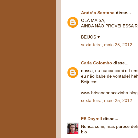
Andréa Santana
disse...
OLÁ MAÍSA,
AINDA NÃO PROVEI ESSA 
BEIJOS ♥
sexta-feira, maio 25, 2012
Carla Colombo
disse...
nossa, eu nunca comi o Lem
eu não babe de vontade! he
Beijocas
www.brisandonacozinha.blo
sexta-feira, maio 25, 2012
Fê Dayrell
disse...
Nunca comi, mas parece delic
bjo