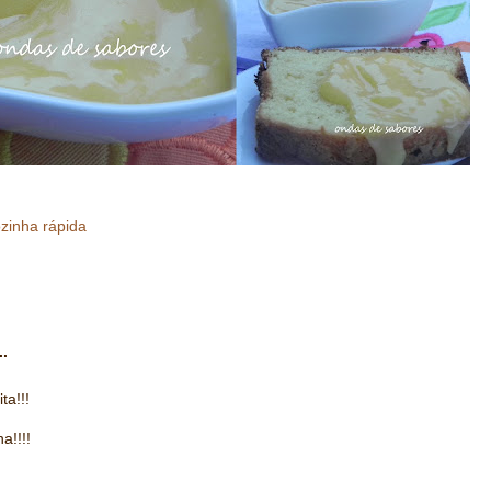
zinha rápida
..
ta!!!
a!!!!