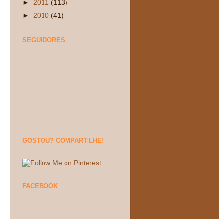
►
2011
(113)
►
2010
(41)
SEGUIDORES
GOSTOU? COMPARTILHE!
FACEBOOK