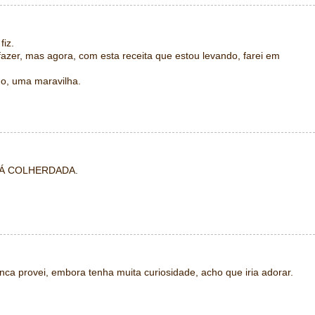
fiz.
zer, mas agora, com esta receita que estou levando, farei em
nho, uma maravilha.
Á COLHERDADA.
unca provei, embora tenha muita curiosidade, acho que iria adorar.