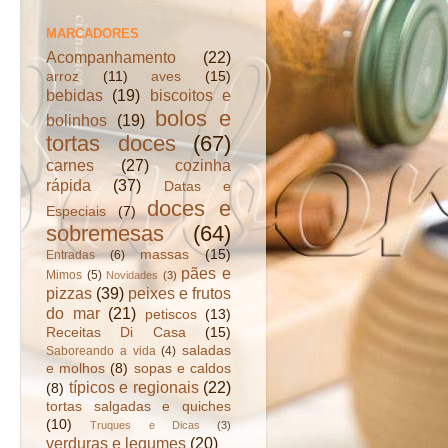
MARCADORES
Acompanhamento
(22)
arroz
(11)
aves
(15)
bebidas
(19)
biscoitos e
bolos e
bolinhos
(19)
tortas doces
(67)
carnes
(27)
cozinha
rápida
(37)
Datas e
doces e
Especiais
(7)
sobremesas
(64)
massas
(15)
Entradas
(6)
pães e
Mimos
(5)
Novidades
(3)
pizzas
(39)
peixes e frutos
do mar
(21)
petiscos
(13)
Receitas Di Casa
(15)
saladas
Saboreando a vida
(4)
e molhos
(8)
sopas e caldos
típicos e regionais
(22)
(8)
tortas salgadas e quiches
(10)
Truques e Dicas
(3)
verduras e legumes
(20)