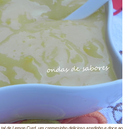
 tal de Lemon Curd, um cremesinho delicioso azedinho e doce ao