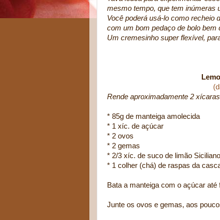
mesmo tempo, que tem inúmeras ut
Você poderá usá-lo como recheio de
com um bom pedaço de bolo bem qu
Um cremesinho super flexível, para
Lemo
(d
Rende aproximadamente 2 xícaras
* 85g de manteiga amolecida
* 1 xíc. de açúcar
* 2 ovos
* 2 gemas
* 2/3 xíc. de suco de limão Sicilian
* 1 colher (chá) de raspas da casca
Bata a manteiga com o açúcar até 
Junte os ovos e gemas, aos poucos