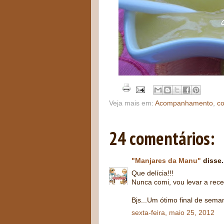
Veja mais em:
Acompanhamento
,
co
24 comentários:
"Manjares da Manu"
disse.
Que delícia!!!
Nunca comi, vou levar a recei
Bjs...Um ótimo final de seman
sexta-feira, maio 25, 2012