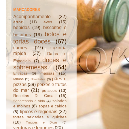
MARCADORES
Acompanhamento
(22)
arroz
(11)
aves
(15)
bebidas
(19)
biscoitos e
bolos e
bolinhos
(19)
tortas doces
(67)
carnes
(27)
cozinha
rápida
(37)
Datas e
doces e
Especiais
(7)
sobremesas
(64)
massas
(15)
Entradas
(6)
pães e
Mimos
(5)
Novidades
(3)
pizzas
(39)
peixes e frutos
do mar
(21)
petiscos
(13)
Receitas Di Casa
(15)
saladas
Saboreando a vida
(4)
e molhos
(8)
sopas e caldos
típicos e regionais
(22)
(8)
tortas salgadas e quiches
(10)
Truques e Dicas
(3)
verduras e legumes
(20)