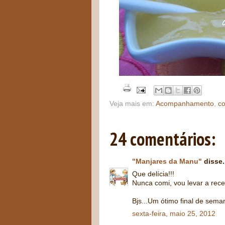
Veja mais em:
Acompanhamento
,
co
24 comentários:
"Manjares da Manu"
disse.
Que delícia!!!
Nunca comi, vou levar a recei
Bjs...Um ótimo final de seman
sexta-feira, maio 25, 2012