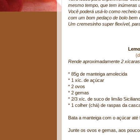
mesmo tempo, que tem inúmeras ut
Você poderá usá-lo como recheio de
com um bom pedaço de bolo bem qu
Um cremesinho super flexível, para
Lemo
(d
Rende aproximadamente 2 xícaras
* 85g de manteiga amolecida
* 1 xíc. de açúcar
* 2 ovos
* 2 gemas
* 2/3 xíc. de suco de limão Sicilian
* 1 colher (chá) de raspas da casca
Bata a manteiga com o açúcar até 
Junte os ovos e gemas, aos poucos