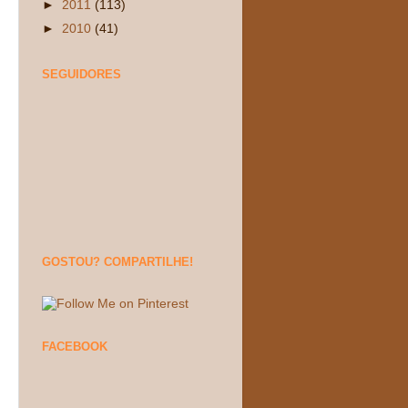
►
2011
(113)
►
2010
(41)
SEGUIDORES
GOSTOU? COMPARTILHE!
FACEBOOK