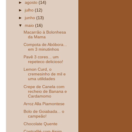
►
agosto
(14)
►
julho
(12)
►
junho
(13)
▼
maio
(16)
Macarrão à Bolonhesa
da Mama
Compota de Abóbora...
em 3 minutinhos
Pavê 3 cores... um
repeteco delicioso!
Lemon Curd, o
cremesinho de mil e
uma utilidades
Crepe de Canela com
recheio de Banana e
Cardamomo
Arroz Alla Piamontese
Bolo de Goiabada... o
campeão!
Chocolate Quente
Contrafilé com Aipim