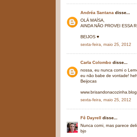
Andréa Santana
disse...
OLÁ MAÍSA,
AINDA NÃO PROVEI ESSA 
BEIJOS ♥
sexta-feira, maio 25, 2012
Carla Colombo
disse...
nossa, eu nunca comi o Lem
eu não babe de vontade! he
Beijocas
www.brisandonacozinha.blo
sexta-feira, maio 25, 2012
Fê Dayrell
disse...
Nunca comi, mas parece delic
bjo