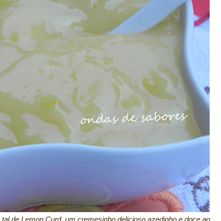
 tal de Lemon Curd, um cremesinho delicioso azedinho e doce ao