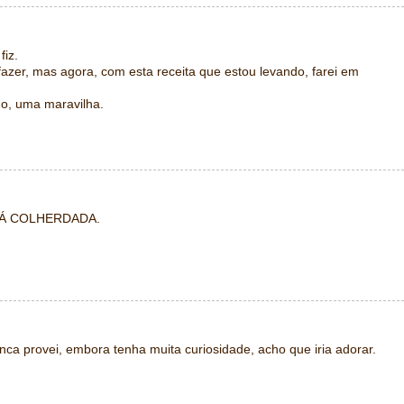
fiz.
zer, mas agora, com esta receita que estou levando, farei em
nho, uma maravilha.
Á COLHERDADA.
unca provei, embora tenha muita curiosidade, acho que iria adorar.