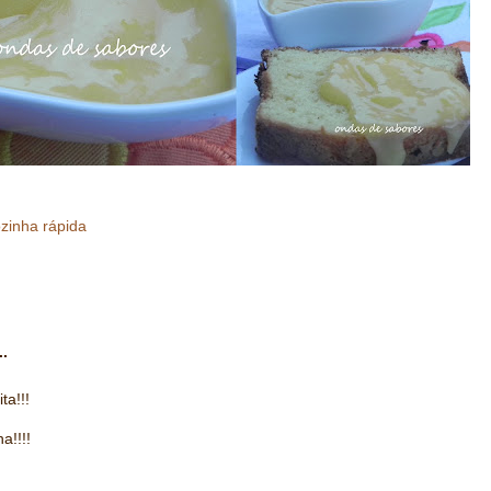
zinha rápida
..
ta!!!
a!!!!