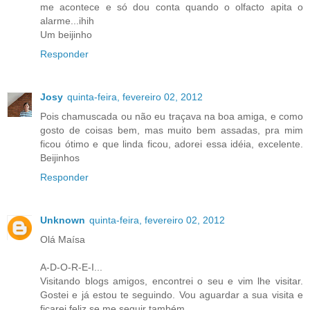
me acontece e só dou conta quando o olfacto apita o
alarme...ihih
Um beijinho
Responder
Josy
quinta-feira, fevereiro 02, 2012
Pois chamuscada ou não eu traçava na boa amiga, e como
gosto de coisas bem, mas muito bem assadas, pra mim
ficou ótimo e que linda ficou, adorei essa idéia, excelente.
Beijinhos
Responder
Unknown
quinta-feira, fevereiro 02, 2012
Olá Maísa
A-D-O-R-E-I...
Visitando blogs amigos, encontrei o seu e vim lhe visitar.
Gostei e já estou te seguindo. Vou aguardar a sua visita e
ficarei feliz se me seguir também.