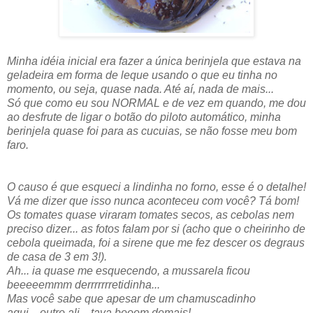
Minha idéia inicial era fazer a única berinjela que estava na
geladeira em forma de leque usando o que eu tinha no
momento, ou seja, quase nada. Até aí, nada de mais...
Só que como eu sou NORMAL e de vez em quando, me dou
ao desfrute de ligar o botão do piloto automático, minha
berinjela quase foi para as cucuias, se não fosse meu bom
faro.
O causo é que esqueci a lindinha no forno, esse é o detalhe!
Vá me dizer que isso nunca aconteceu com você? Tá bom!
Os tomates quase viraram tomates secos, as cebolas nem
preciso dizer... as fotos falam por si (acho que o cheirinho de
cebola queimada, foi a sirene que me fez descer os degraus
de casa de 3 em 3!).
Ah... ia quase me esquecendo, a mussarela ficou
beeeeemmm derrrrrrretidinha...
Mas você sabe que apesar de um chamuscadinho
aqui... outro ali... tava booom demais!