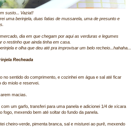
m susto... Vazia!!
ei uma berinjela, duas fatias de mussarela, uma de presunto e
s.
mercado, dia em que chegam por aqui as verduras e legumes
ar o restinho que ainda tinha em casa.
berinjela e olha que deu até pra improvisar um belo recheio...hahaha...
rinjela Recheada
io no sentido do comprimento, e cozinhei em água e sal até ficar
 do miolo e reservei.
icarem macias.
om um garfo, transferi para uma panela e adicionei 1/4 de xícara
i ao fogo, mexendo bem até soltar do fundo da panela.
ei cheiro-verde, pimenta branca, sal e misturei ao purê, mexendo