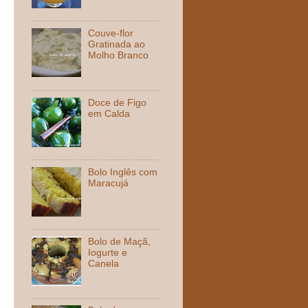
Couve-flor
Gratinada ao
Molho Branco
Doce de Figo
em Calda
Bolo Inglês com
Maracujá
Bolo de Maçã,
Iogurte e
Canela