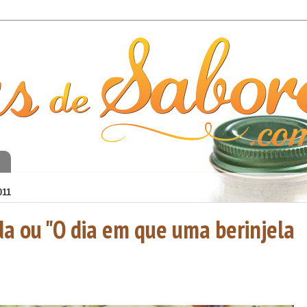
o
011
a ou "O dia em que uma berinjela