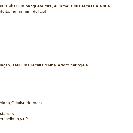
s ia virar um banquete rsrs, eu amei a sua receita e a sua
erfeito, hummmm, delícia!!
ação, saiu uma receita divina. Adoro beringela.
Manu,Criativa de mais!
!
sta,rsrs
u selinho,viu?
!