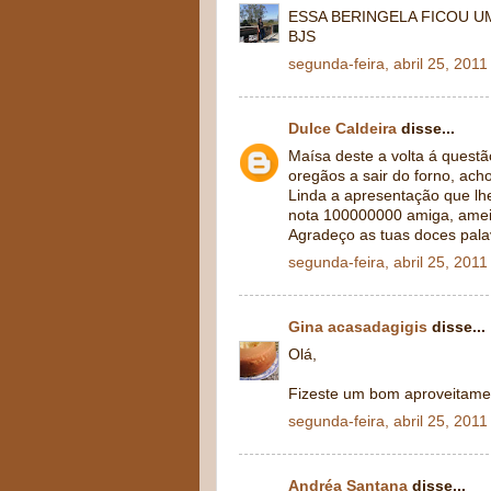
ESSA BERINGELA FICOU U
BJS
segunda-feira, abril 25, 2011
Dulce Caldeira
disse...
Maísa deste a volta á questã
oregãos a sair do forno, ac
Linda a apresentação que lh
nota 100000000 amiga, amei
Agradeço as tuas doces palav
segunda-feira, abril 25, 2011
Gina acasadagigis
disse...
Olá,
Fizeste um bom aproveitamen
segunda-feira, abril 25, 2011
Andréa Santana
disse...