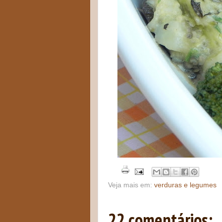
Veja mais em:
verduras e legumes
22 comentários: