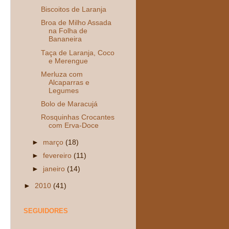
Biscoitos de Laranja
Broa de Milho Assada
na Folha de
Bananeira
Taça de Laranja, Coco
e Merengue
Merluza com
Alcaparras e
Legumes
Bolo de Maracujá
Rosquinhas Crocantes
com Erva-Doce
►
março
(18)
►
fevereiro
(11)
►
janeiro
(14)
►
2010
(41)
SEGUIDORES