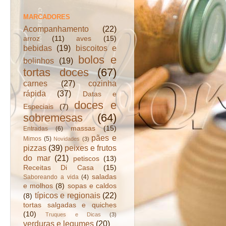
MARCADORES
Acompanhamento
(22)
arroz
(11)
aves
(15)
bebidas
(19)
biscoitos e
bolos e
bolinhos
(19)
tortas doces
(67)
carnes
(27)
cozinha
rápida
(37)
Datas e
doces e
Especiais
(7)
sobremesas
(64)
massas
(15)
Entradas
(6)
pães e
Mimos
(5)
Novidades
(3)
pizzas
(39)
peixes e frutos
do mar
(21)
petiscos
(13)
Receitas Di Casa
(15)
saladas
Saboreando a vida
(4)
e molhos
(8)
sopas e caldos
típicos e regionais
(22)
(8)
tortas salgadas e quiches
(10)
Truques e Dicas
(3)
verduras e legumes
(20)