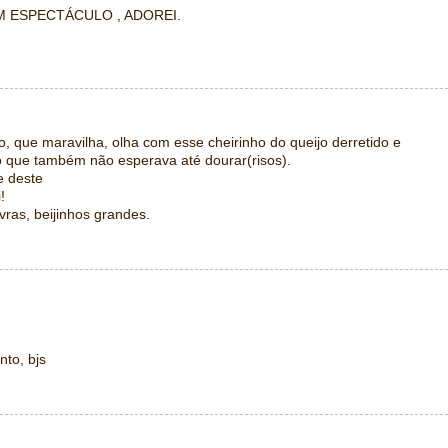
M ESPECTÁCULO , ADOREI.
o, que maravilha, olha com esse cheirinho do queijo derretido e
ho que também não esperava até dourar(risos).
e deste
!
ras, beijinhos grandes.
to, bjs