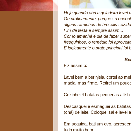
Hoje quando abri a geladeira levei u
Ou praticamente, porque só encontr
alguns raminhos de brócolis cozido
Fim de festa é sempre assim...
Como amanhã é dia de fazer super
fresquinhos, o remédio foi aproveit
E logicamente o prato principal foi 
Be
Fiz assim ó:
Lavei bem a berinjela, cortei ao me
macia, mas firme. Retirei um pouco
Cozinhei 4 batatas pequenas até f
Descasquei e esmaguei as batatas c
(chá) de leite. Coloquei sal e leve
Em seguida, bati um ovo, acrescent
tudo muito bem.