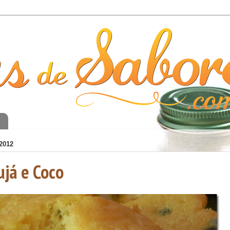
o
2012
ujá e Coco