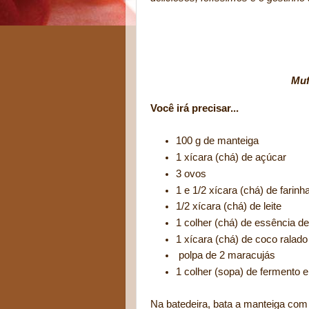
Muffins de Mar
Você irá precisar...
100 g de manteiga
1 xícara (chá) de açúcar
3 ovos
1 e 1/2 xícara (chá) de farinha
1/2 xícara (chá) de leite
1 colher (chá) de essência de
1 xícara (chá) de coco ralado
polpa de 2 maracujás
1 colher (sopa) de fermento 
Na batedeira, bata a manteiga com 