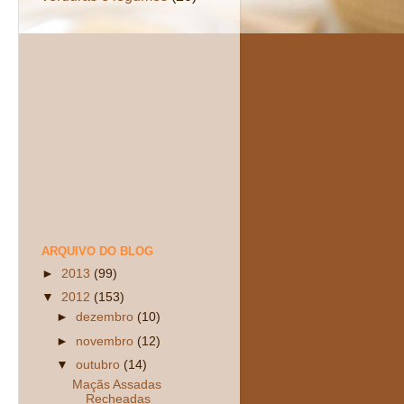
ARQUIVO DO BLOG
►
2013
(99)
▼
2012
(153)
►
dezembro
(10)
►
novembro
(12)
▼
outubro
(14)
Maçãs Assadas
Recheadas