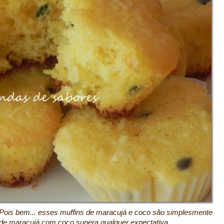
? Pois bem... esses muffins de maracujá e coco são simplesmente
o de maracujá com coco supera qualquer expectativa.