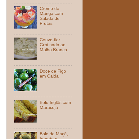
Creme de
Manga com
Salada de
Frutas
Couve-flor
Gratinada ao
Molho Branco
Doce de Figo
em Calda
Bolo Inglês com
Maracujá
Bolo de Maçã,
Iogurte e