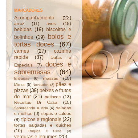
MARCADORES
Acompanhamento
(22)
arroz
(11)
aves
(15)
bebidas
(19)
biscoitos e
bolos e
bolinhos
(19)
tortas doces
(67)
carnes
(27)
cozinha
rápida
(37)
Datas e
doces e
Especiais
(7)
sobremesas
(64)
massas
(15)
Entradas
(6)
pães e
Mimos
(5)
Novidades
(3)
pizzas
(39)
peixes e frutos
do mar
(21)
petiscos
(13)
Receitas Di Casa
(15)
saladas
Saboreando a vida
(4)
e molhos
(8)
sopas e caldos
típicos e regionais
(22)
(8)
tortas salgadas e quiches
(10)
Truques e Dicas
(3)
verduras e legumes
(20)