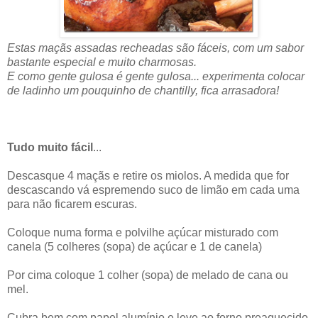
Estas maçãs assadas recheadas são fáceis, com um sabor
bastante especial e muito charmosas.
E como gente gulosa é gente gulosa... experimenta colocar
de ladinho um pouquinho de chantilly, fica arrasadora!
Tudo muito fácil
...
Descasque 4 maçãs e retire os miolos. A medida que for
descascando vá espremendo suco de limão em cada uma
para não ficarem escuras.
Coloque numa forma e polvilhe açúcar misturado com
canela (5 colheres (sopa) de açúcar e 1 de canela)
Por cima coloque 1 colher (sopa) de melado de cana ou
mel.
Cubra bem com papel alumínio e leve ao forno preaquecido