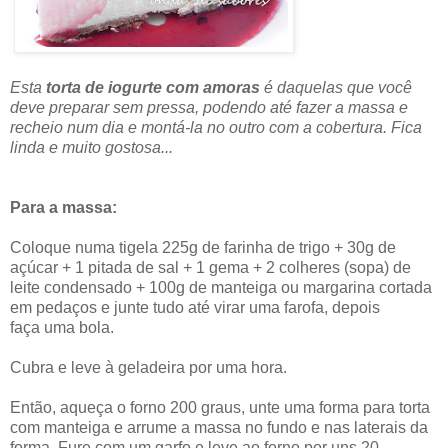
Esta
torta de iogurte com amoras
é daquelas que você
deve preparar sem pressa, podendo até fazer a massa e
recheio num dia e montá-la no outro com a cobertura. Fica
linda e muito gostosa...
Para a massa:
Coloque numa tigela 225g de farinha de trigo + 30g de
açúcar + 1 pitada de sal + 1 gema + 2 colheres (sopa) de
leite condensado + 100g de manteiga ou margarina cortada
em pedaços e junte tudo até virar uma farofa, depois
faça uma bola.
Cubra e leve à geladeira por uma hora.
Então, aqueça o forno 200 graus, unte uma forma para torta
com manteiga e arrume a massa no fundo e nas laterais da
forma. Fure com um garfo e leve ao forno por uns 20