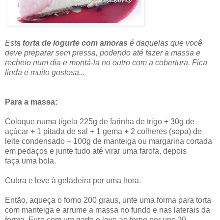
Esta
torta de iogurte com amoras
é daquelas que você
deve preparar sem pressa, podendo até fazer a massa e
recheio num dia e montá-la no outro com a cobertura. Fica
linda e muito gostosa...
Para a massa:
Coloque numa tigela 225g de farinha de trigo + 30g de
açúcar + 1 pitada de sal + 1 gema + 2 colheres (sopa) de
leite condensado + 100g de manteiga ou margarina cortada
em pedaços e junte tudo até virar uma farofa, depois
faça uma bola.
Cubra e leve à geladeira por uma hora.
Então, aqueça o forno 200 graus, unte uma forma para torta
com manteiga e arrume a massa no fundo e nas laterais da
forma. Fure com um garfo e leve ao forno por uns 20