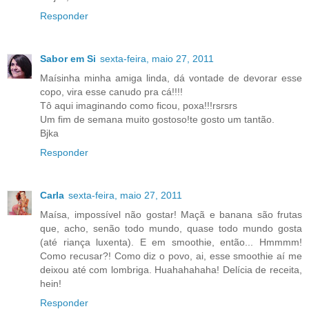
Responder
Sabor em Si
sexta-feira, maio 27, 2011
Maísinha minha amiga linda, dá vontade de devorar esse
copo, vira esse canudo pra cá!!!!
Tô aqui imaginando como ficou, poxa!!!rsrsrs
Um fim de semana muito gostoso!te gosto um tantão.
Bjka
Responder
Carla
sexta-feira, maio 27, 2011
Maísa, impossível não gostar! Maçã e banana são frutas
que, acho, senão todo mundo, quase todo mundo gosta
(até riança luxenta). E em smoothie, então... Hmmmm!
Como recusar?! Como diz o povo, ai, esse smoothie aí me
deixou até com lombriga. Huahahahaha! Delícia de receita,
hein!
Responder