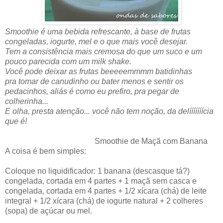
Smoothie é uma bebida refrescante, à base de frutas
congeladas, iogurte, mel e o que mais você desejar.
Tem a consistência mais cremosa do que um suco e um
pouco parecida com um milk shake.
Você pode deixar as frutas beeeeemmmm batidinhas
pra tomar de canudinho ou bater menos e sentir os
pedacinhos, aliás é como eu prefiro, pra pegar de
colherinha...
E olha, presta atenção... você não tem noção, da delííííííícia
que é!
Smoothie de Maçã com Banana
A coisa é bem simples:
Coloque no liquidificador: 1 banana (descasque tá?)
congelada, cortada em 4 partes + 1 maçã sem casca e
congelada, cortada em 4 partes + 1/2 xícara (chá) de leite
integral + 1/2 xícara (chá) de iogurte natural + 2 colheres
(sopa) de açúcar ou mel.