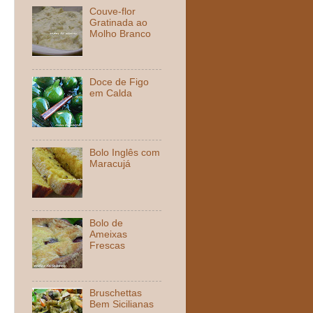
Couve-flor
Gratinada ao
Molho Branco
Doce de Figo
em Calda
Bolo Inglês com
Maracujá
Bolo de
Ameixas
Frescas
Bruschettas
Bem Sicilianas