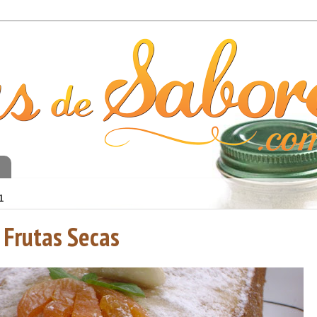
o
1
 Frutas Secas