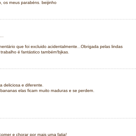
o, os meus parabéns. beijinho
..
mentário que foi excluido acidentalmente...Obrigada pelas lindas
 trabalho é fantástico também!bjkas.
a deliciosa e diferente.
 bananas elas ficam muito maduras e se perdem.
comer e chorar por mais uma fatia!