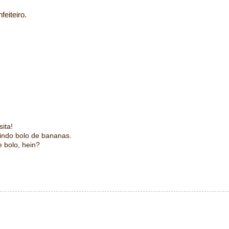
eiteiro.
sita!
lindo bolo de bananas.
 bolo, hein?