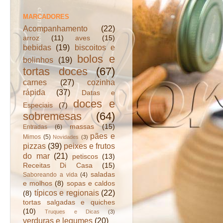
MARCADORES
Acompanhamento
(22)
arroz
(11)
aves
(15)
bebidas
(19)
biscoitos e
bolos e
bolinhos
(19)
tortas doces
(67)
carnes
(27)
cozinha
rápida
(37)
Datas e
doces e
Especiais
(7)
sobremesas
(64)
massas
(15)
Entradas
(6)
pães e
Mimos
(5)
Novidades
(3)
pizzas
(39)
peixes e frutos
do mar
(21)
petiscos
(13)
Receitas Di Casa
(15)
saladas
Saboreando a vida
(4)
e molhos
(8)
sopas e caldos
típicos e regionais
(22)
(8)
tortas salgadas e quiches
(10)
Truques e Dicas
(3)
verduras e legumes
(20)