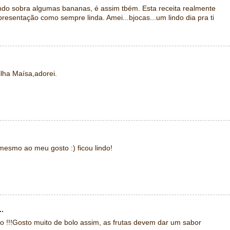
ndo sobra algumas bananas, é assim tbém. Esta receita realmente
 apresentação como sempre linda. Amei...bjocas...um lindo dia pra ti
lha Maísa,adorei.
smo ao meu gosto :) ficou lindo!
..
o !!!Gosto muito de bolo assim, as frutas devem dar um sabor