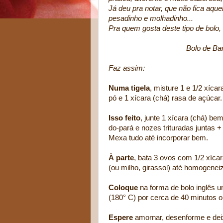
Já deu pra notar, que não fica aqu
pesadinho e molhadinho...
Pra quem gosta deste tipo de bolo,
Bolo de Banana e F
Faz assim:
Numa tigela
, misture 1 e 1/2 xíca
pó e 1 xícara (chá) rasa de açúcar.
Isso feito
, junte 1 xícara (chá) b
do-pará e nozes trituradas juntas 
Mexa tudo até incorporar bem.
À parte
, bata 3 ovos com 1/2 xícar
(ou milho, girassol) até homogeneiz
Coloque
na forma de bolo inglês u
(180° C) por cerca de 40 minutos o
Espere
amornar, desenforme e deix