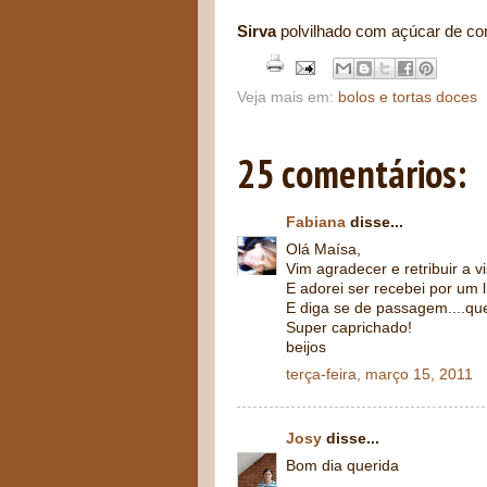
Sirva
polvilhado com açúcar de conf
Veja mais em:
bolos e tortas doces
25 comentários:
Fabiana
disse...
Olá Maísa,
Vim agradecer e retribuir a vi
E adorei ser recebei por um 
E diga se de passagem....que
Super caprichado!
beijos
terça-feira, março 15, 2011
Josy
disse...
Bom dia querida