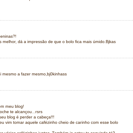
meninas?!
s melhor, dá a impressão de que o bolo fica mais úmido.Bjkas
i mesmo a fazer mesmo,bj0kinhass
 em meu blog!
che te alcançou...rsrs
seu blog é perder a cabeça!!!
eu vim tomar aquele cafézinho cheio de carinho com esse bolo