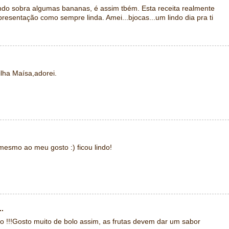
ndo sobra algumas bananas, é assim tbém. Esta receita realmente
 apresentação como sempre linda. Amei...bjocas...um lindo dia pra ti
lha Maísa,adorei.
smo ao meu gosto :) ficou lindo!
..
o !!!Gosto muito de bolo assim, as frutas devem dar um sabor