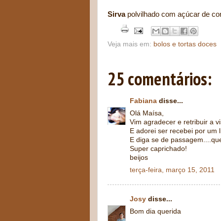
Sirva
polvilhado com açúcar de conf
Veja mais em:
bolos e tortas doces
25 comentários:
Fabiana
disse...
Olá Maísa,
Vim agradecer e retribuir a vi
E adorei ser recebei por um 
E diga se de passagem....que
Super caprichado!
beijos
terça-feira, março 15, 2011
Josy
disse...
Bom dia querida