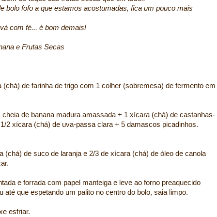
ele bolo fofo a que estamos acostumadas, fica um pouco mais
 vá com fé... é bom demais!
rutas Secas
ra (chá) de farinha de trigo com 1 colher (sobremesa) de fermento em
em cheia de banana madura amassada + 1 xícara (chá) de castanhas-
+ 1/2 xícara (chá) de uva-passa clara + 5 damascos picadinhos.
a (chá) de suco de laranja e 2/3 de xícara (chá) de óleo de canola
ar.
ntada e forrada com papel manteiga e leve ao forno preaquecido
u até que espetando um palito no centro do bolo, saia limpo.
e esfriar.