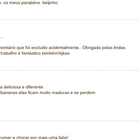
o, os meus parabéns. beijinho
..
mentário que foi excluido acidentalmente...Obrigada pelas lindas
 trabalho é fantástico também!bjkas.
a deliciosa e diferente.
 bananas elas ficam muito maduras e se perdem.
comer e chorar por mais uma fatia!