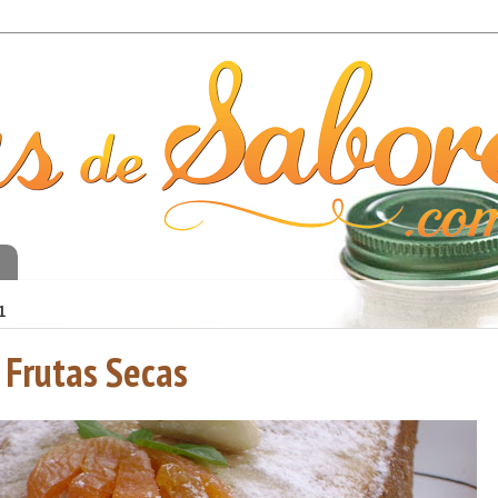
o
1
 Frutas Secas