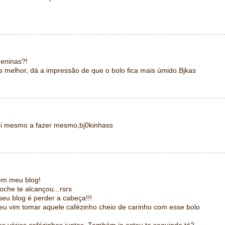
meninas?!
s melhor, dá a impressão de que o bolo fica mais úmido.Bjkas
i mesmo a fazer mesmo,bj0kinhass
 em meu blog!
che te alcançou...rsrs
seu blog é perder a cabeça!!!
eu vim tomar aquele cafézinho cheio de carinho com esse bolo