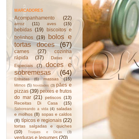
MARCADORES
Acompanhamento
(22)
arroz
(11)
aves
(15)
bebidas
(19)
biscoitos e
bolos e
bolinhos
(19)
tortas doces
(67)
carnes
(27)
cozinha
rápida
(37)
Datas e
doces e
Especiais
(7)
sobremesas
(64)
massas
(15)
Entradas
(6)
pães e
Mimos
(5)
Novidades
(3)
pizzas
(39)
peixes e frutos
do mar
(21)
petiscos
(13)
Receitas Di Casa
(15)
saladas
Saboreando a vida
(4)
e molhos
(8)
sopas e caldos
típicos e regionais
(22)
(8)
tortas salgadas e quiches
(10)
Truques e Dicas
(3)
verduras e legumes
(20)