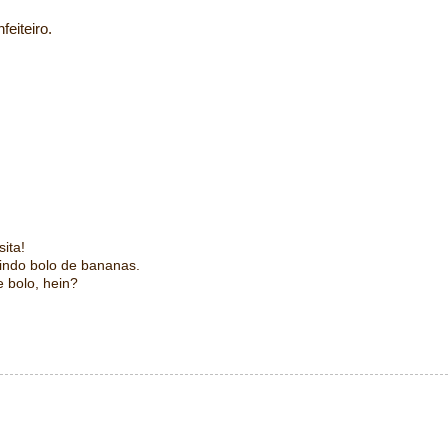
eiteiro.
sita!
lindo bolo de bananas.
 bolo, hein?