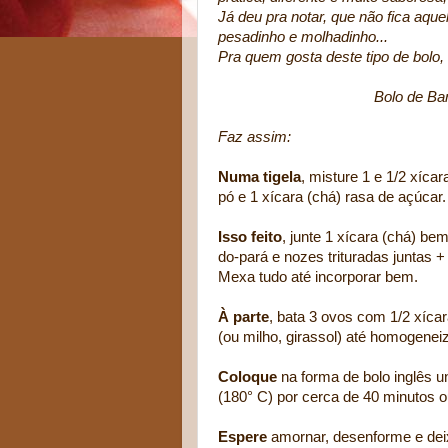
Já deu pra notar, que não fica aqu
pesadinho e molhadinho...
Pra quem gosta deste tipo de bolo,
Bolo de Banana e F
Faz assim:
Numa tigela
, misture 1 e 1/2 xíca
pó e 1 xícara (chá) rasa de açúcar.
Isso feito
, junte 1 xícara (chá) b
do-pará e nozes trituradas juntas 
Mexa tudo até incorporar bem.
À parte
, bata 3 ovos com 1/2 xícar
(ou milho, girassol) até homogeneiz
Coloque
na forma de bolo inglês u
(180° C) por cerca de 40 minutos o
Espere
amornar, desenforme e deix