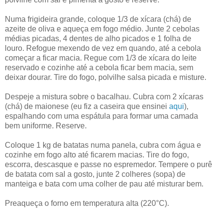
Numa frigideira grande, coloque 1/3 de xícara (chá) de
azeite de oliva e aqueça em fogo médio. Junte 2 cebolas
médias picadas, 4 dentes de alho picados e 1 folha de
louro. Refogue mexendo de vez em quando, até a cebola
começar a ficar macia. Regue com 1/3 de xícara do leite
reservado e cozinhe até a cebola ficar bem macia, sem
deixar dourar. Tire do fogo, polvilhe salsa picada e misture.
Despeje a mistura sobre o bacalhau. Cubra com 2 xícaras
(chá) de maionese (eu fiz a caseira que ensinei
aqui
),
espalhando com uma espátula para formar uma camada
bem uniforme. Reserve.
Coloque 1 kg de batatas numa panela, cubra com água e
cozinhe em fogo alto até ficarem macias. Tire do fogo,
escorra, descasque e passe no espremedor. Tempere o purê
de batata com sal a gosto, junte 2 colheres (sopa) de
manteiga e bata com uma colher de pau até misturar bem.
Preaqueça o forno em temperatura alta (220°C).