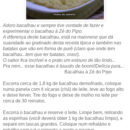
Adoro bacalhau e sempre tive vontade de fazer e
experimentar o bacalhau à Zé do Pipo.
A diferença deste bacalhau, está na maionese que dá
suavidade ao gratinado desta receita típica e também nas
batatas que vão em forma de purê (claro que onde tem
bacalhau...tem que ter batatas, oras!).
O sabor fica incrível e o prato um estouro de tão lindo...
Pra mim... esse bacalhau é tuuudo de boom!!Delícia pura...
Bacalhau à Zé do Pipo
Escorra cerca de 1,8 kg de bacalhau demolhado, coloque
numa panela com 4 xícaras (chá) de leite, leve ao fogo alto
e deixe ferver. Tire do fogo e deixe de molho no leite por
cerca de 30 minutos.
Escorra o bacalhau e reserve o leite. Limpe bem, retirando
as espinhas (você deverá obter 1 kg de bacalhau limpo), e
separe em lascas grandes. Coloque num refratário e
polvilhe com sal e pimenta a gosto e reserve.