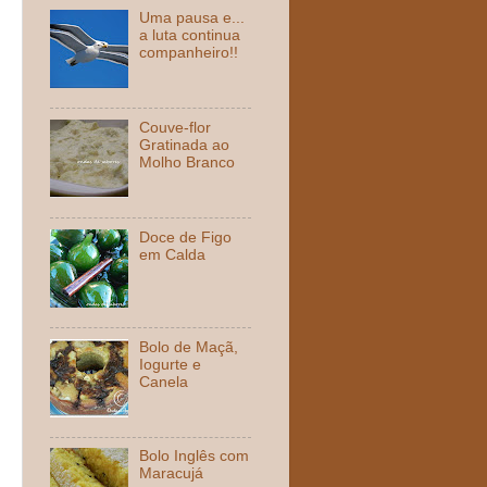
Uma pausa e...
a luta continua
companheiro!!
Couve-flor
Gratinada ao
Molho Branco
Doce de Figo
em Calda
Bolo de Maçã,
Iogurte e
Canela
Bolo Inglês com
Maracujá