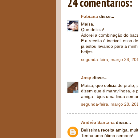
24 comentários:
Fabiana
disse...
Maísa,
Que delicia!
Adorei a combinação do baca
E a receita é incrivel..essa d
já estou levando para a minh
beijos
segunda-feira, março 28, 20
Josy
disse...
Maísa, que delicia de prato, 
dizem que é maravilhosa, e 
amiga...bjos uma linda sema
segunda-feira, março 28, 20
Andréa Santana
disse...
Belíssima receita amiga, mu
Tenha uma ótima semana!