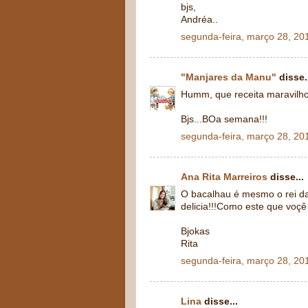
bjs,
Andréa..
segunda-feira, março 28, 20
"Manjares da Manu"
disse.
Humm, que receita maravilho
Bjs...BOa semana!!!
segunda-feira, março 28, 20
Ana Rita Marreiros
disse...
O bacalhau é mesmo o rei da
delicia!!!Como este que voçê f
Bjokas
Rita
segunda-feira, março 28, 20
Lina
disse...