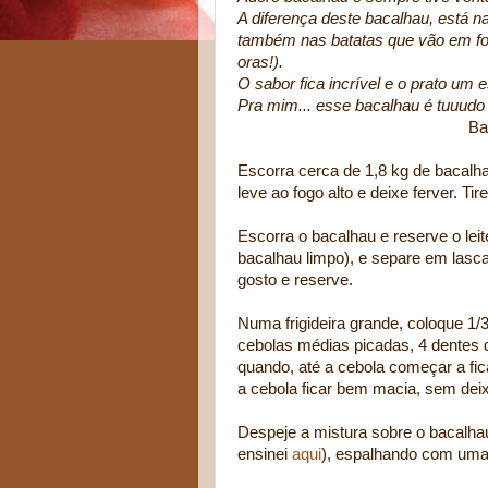
A diferença deste bacalhau, está n
também nas batatas que vão em for
oras!).
O sabor fica incrível e o prato um es
Pra mim... esse bacalhau é tuuudo 
Bacalhau à Zé
Escorra cerca de 1,8 kg de bacalh
leve ao fogo alto e deixe ferver. Ti
Escorra o bacalhau e reserve o lei
bacalhau limpo), e separe em lasca
gosto e reserve.
Numa frigideira grande, coloque 1/
cebolas médias picadas, 4 dentes 
quando, até a cebola começar a fic
a cebola ficar bem macia, sem deixa
Despeje a mistura sobre o bacalha
ensinei
aqui
), espalhando com uma