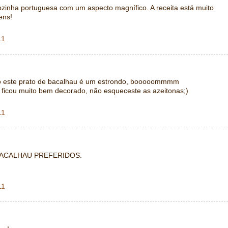
zinha portuguesa com um aspecto magnífico. A receita está muito
ens!
11
ão este prato de bacalhau é um estrondo, booooommmm
 ficou muito bem decorado, não esqueceste as azeitonas;)
11
BACALHAU PREFERIDOS.
11