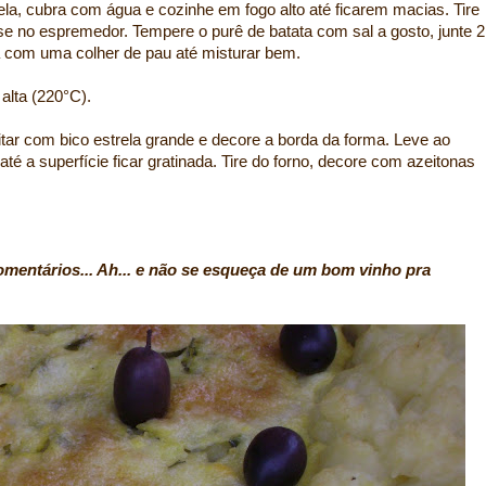
la, cubra com água e cozinhe em fogo alto até ficarem macias. Tire
se no espremedor. Tempere o purê de batata com sal a gosto, junte 2
a com uma colher de pau até misturar bem.
alta (220°C).
tar com bico estrela grande e decore a borda da forma. Leve ao
é a superfície ficar gratinada. Tire do forno, decore com azeitonas
omentários... Ah... e não se esqueça de um bom vinho pra