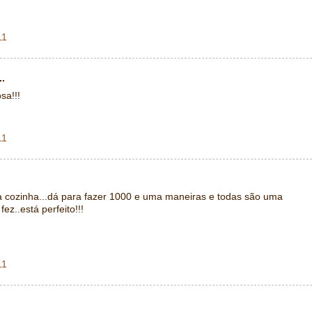
11
..
sa!!!
11
 cozinha...dá para fazer 1000 e uma maneiras e todas são uma
ez..está perfeito!!!
11