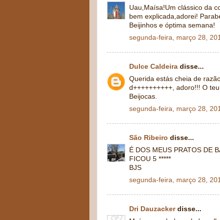
Uau,Maísa!Um clássico da co
bem explicada,adorei! Parab
Beijinhos e óptima semana!
segunda-feira, março 28, 20
Dulce Caldeira
disse...
Querida estás cheia de raz
d++++++++++, adoro!!! O teu
Beijocas.
segunda-feira, março 28, 20
São Ribeiro
disse...
É DOS MEUS PRATOS DE 
FICOU 5 *****
BJS
segunda-feira, março 28, 20
Dri Dauzacker
disse...