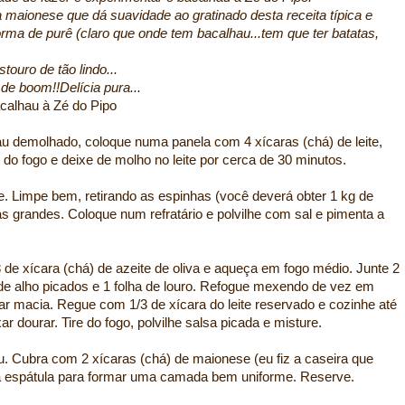
a maionese que dá suavidade ao gratinado desta receita típica e
ma de purê (claro que onde tem bacalhau...tem que ter batatas,
touro de tão lindo...
de boom!!Delícia pura...
 do Pipo
au demolhado, coloque numa panela com 4 xícaras (chá) de leite,
re do fogo e deixe de molho no leite por cerca de 30 minutos.
te. Limpe bem, retirando as espinhas (você deverá obter 1 kg de
s grandes. Coloque num refratário e polvilhe com sal e pimenta a
3 de xícara (chá) de azeite de oliva e aqueça em fogo médio. Junte 2
de alho picados e 1 folha de louro. Refogue mexendo de vez em
ar macia. Regue com 1/3 de xícara do leite reservado e cozinhe até
r dourar. Tire do fogo, polvilhe salsa picada e misture.
u. Cubra com 2 xícaras (chá) de maionese (eu fiz a caseira que
 espátula para formar uma camada bem uniforme. Reserve.