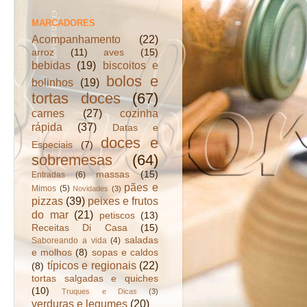
MARCADORES
Acompanhamento
(22)
arroz
(11)
aves
(15)
bebidas
(19)
biscoitos e
bolos e
bolinhos
(19)
tortas doces
(67)
carnes
(27)
cozinha
rápida
(37)
Datas e
doces e
Especiais
(7)
sobremesas
(64)
massas
(15)
Entradas
(6)
pães e
Mimos
(5)
Novidades
(3)
pizzas
(39)
peixes e frutos
do mar
(21)
petiscos
(13)
Receitas Di Casa
(15)
saladas
Saboreando a vida
(4)
e molhos
(8)
sopas e caldos
típicos e regionais
(22)
(8)
tortas salgadas e quiches
(10)
Truques e Dicas
(3)
verduras e legumes
(20)