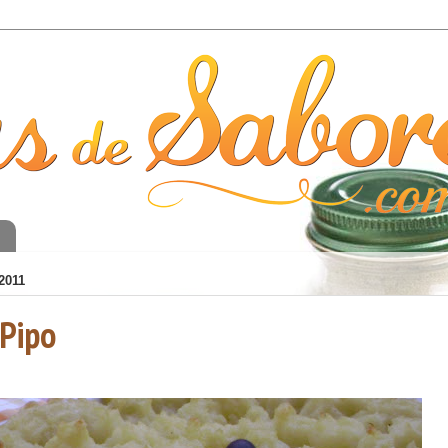
o
2011
 Pipo