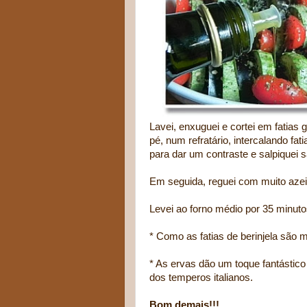
Lavei, enxuguei e cortei em fatias 
pé, num refratário, intercalando fa
para dar um contraste e salpiquei 
Em seguida, reguei com muito azeit
Levei ao forno médio por 35 minutos 
* Como as fatias de berinjela são m
* As ervas dão um toque fantástic
dos temperos italianos.
Bom demais!!!