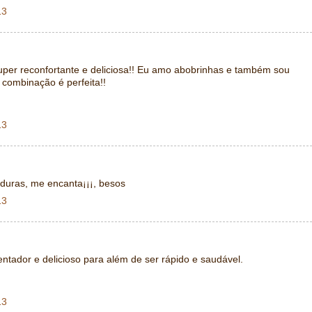
13
per reconfortante e deliciosa!! Eu amo abobrinhas e também sou
 combinação é perfeita!!
13
duras, me encanta¡¡¡, besos
13
dor e delicioso para além de ser rápido e saudável.
13