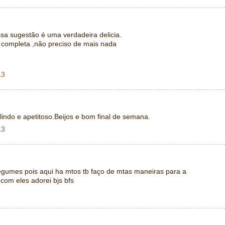
sa sugestão é uma verdadeira delicia.
 completa ,não preciso de mais nada
13
ndo e apetitoso.Beijos e bom final de semana.
13
legumes pois aqui ha mtos tb faço de mtas maneiras para a
com eles adorei bjs bfs