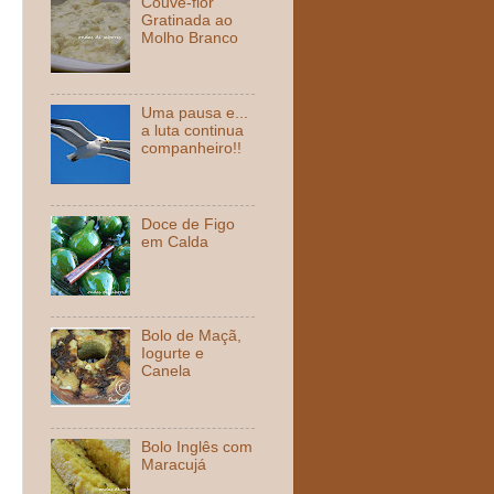
Couve-flor
Gratinada ao
Molho Branco
Uma pausa e...
a luta continua
companheiro!!
Doce de Figo
em Calda
Bolo de Maçã,
Iogurte e
Canela
Bolo Inglês com
Maracujá