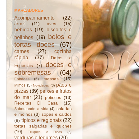
MARCADORES
Acompanhamento
(22)
arroz
(11)
aves
(15)
bebidas
(19)
biscoitos e
bolos e
bolinhos
(19)
tortas doces
(67)
carnes
(27)
cozinha
rápida
(37)
Datas e
doces e
Especiais
(7)
sobremesas
(64)
massas
(15)
Entradas
(6)
pães e
Mimos
(5)
Novidades
(3)
pizzas
(39)
peixes e frutos
do mar
(21)
petiscos
(13)
Receitas Di Casa
(15)
saladas
Saboreando a vida
(4)
e molhos
(8)
sopas e caldos
típicos e regionais
(22)
(8)
tortas salgadas e quiches
(10)
Truques e Dicas
(3)
verduras e legumes
(20)