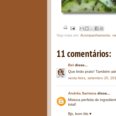
Veja mais em:
Acompanhamento
,
ve
11 comentários:
Bel
disse...
Que lindo prato! Também ado
sexta-feira, setembro 20, 20
Andréa Santana
disse...
Mistura perfeita de ingredi
total!
Bjs, bom fds ♥