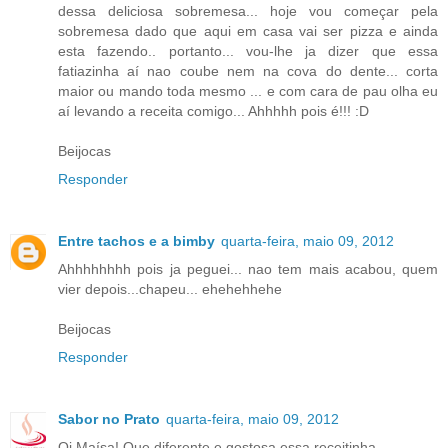
dessa deliciosa sobremesa... hoje vou começar pela
sobremesa dado que aqui em casa vai ser pizza e ainda
esta fazendo.. portanto... vou-lhe ja dizer que essa
fatiazinha aí nao coube nem na cova do dente... corta
maior ou mando toda mesmo ... e com cara de pau olha eu
aí levando a receita comigo... Ahhhhh pois é!!! :D
Beijocas
Responder
Entre tachos e a bimby
quarta-feira, maio 09, 2012
Ahhhhhhhh pois ja peguei... nao tem mais acabou, quem
vier depois...chapeu... ehehehhehe
Beijocas
Responder
Sabor no Prato
quarta-feira, maio 09, 2012
Oi Maísa! Que diferente e gostosa essa receitinha.