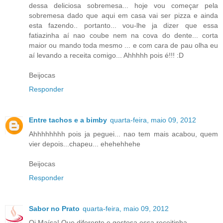
dessa deliciosa sobremesa... hoje vou começar pela
sobremesa dado que aqui em casa vai ser pizza e ainda
esta fazendo.. portanto... vou-lhe ja dizer que essa
fatiazinha aí nao coube nem na cova do dente... corta
maior ou mando toda mesmo ... e com cara de pau olha eu
aí levando a receita comigo... Ahhhhh pois é!!! :D
Beijocas
Responder
Entre tachos e a bimby
quarta-feira, maio 09, 2012
Ahhhhhhhh pois ja peguei... nao tem mais acabou, quem
vier depois...chapeu... ehehehhehe
Beijocas
Responder
Sabor no Prato
quarta-feira, maio 09, 2012
Oi Maísa! Que diferente e gostosa essa receitinha.