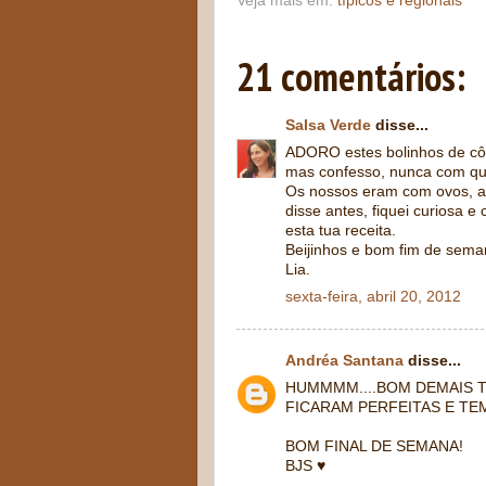
Veja mais em:
típicos e regionais
21 comentários:
Salsa Verde
disse...
ADORO estes bolinhos de côco
mas confesso, nunca com quei
Os nossos eram com ovos, aç
disse antes, fiquei curiosa 
esta tua receita.
Beijinhos e bom fim de sema
Lia.
sexta-feira, abril 20, 2012
Andréa Santana
disse...
HUMMMM....BOM DEMAIS T
FICARAM PERFEITAS E TE
BOM FINAL DE SEMANA!
BJS ♥