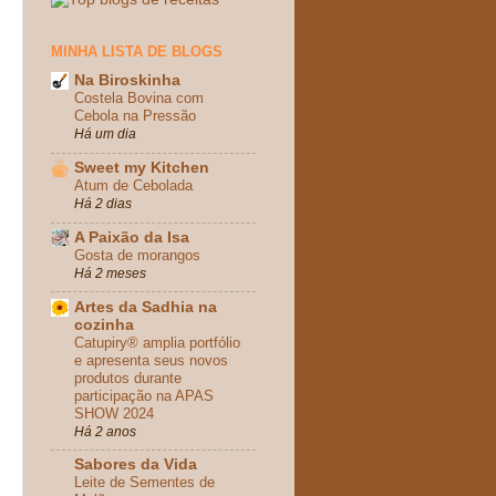
MINHA LISTA DE BLOGS
Na Biroskinha
Costela Bovina com
Cebola na Pressão
Há um dia
Sweet my Kitchen
Atum de Cebolada
Há 2 dias
A Paixão da Isa
Gosta de morangos
Há 2 meses
Artes da Sadhia na
cozinha
Catupiry® amplia portfólio
e apresenta seus novos
produtos durante
participação na APAS
SHOW 2024
Há 2 anos
Sabores da Vida
Leite de Sementes de