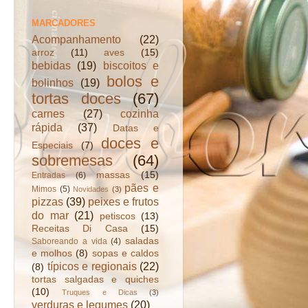
MARCADORES
Acompanhamento
(22)
arroz
(11)
aves
(15)
bebidas
(19)
biscoitos e
bolos e
bolinhos
(19)
tortas doces
(67)
carnes
(27)
cozinha
rápida
(37)
Datas e
doces e
Especiais
(7)
sobremesas
(64)
massas
(15)
Entradas
(6)
pães e
Mimos
(5)
Novidades
(3)
pizzas
(39)
peixes e frutos
do mar
(21)
petiscos
(13)
Receitas Di Casa
(15)
saladas
Saboreando a vida
(4)
e molhos
(8)
sopas e caldos
típicos e regionais
(22)
(8)
tortas salgadas e quiches
(10)
Truques e Dicas
(3)
verduras e legumes
(20)