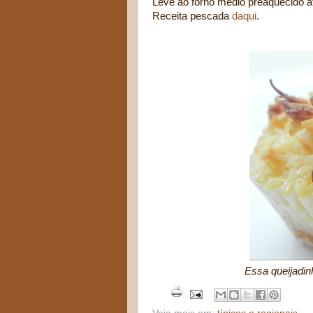
Leve ao forno médio preaquecido at
Receita pescada
daqui
.
Essa queijadinh