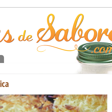
o
ica