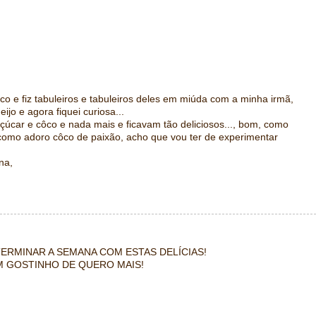
 e fiz tabuleiros e tabuleiros deles em miúda com a minha irmã,
jo e agora fiquei curiosa...
úcar e côco e nada mais e ficavam tão deliciosos..., bom, como
e como adoro côco de paixão, acho que vou ter de experimentar
na,
ERMINAR A SEMANA COM ESTAS DELÍCIAS!
M GOSTINHO DE QUERO MAIS!