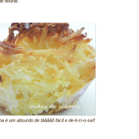
é dourar.
a é um absurdo de tããããõ fácil e de-li-ci-o-sa!!