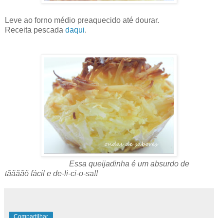
Leve ao forno médio preaquecido até dourar.
Receita pescada
daqui
.
Essa queijadinha é um absurdo de
tããããõ fácil e de-li-ci-o-sa!!
Compartilhar