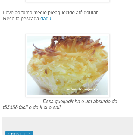
Leve ao forno médio preaquecido até dourar.
Receita pescada
daqui
.
Essa queijadinha é um absurdo de
tããããõ fácil e de-li-ci-o-sa!!
Compartilhar