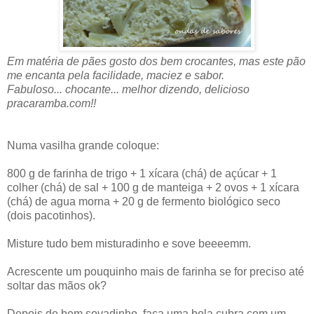
Em matéria de pães gosto dos bem crocantes, mas este pão
me encanta pela facilidade, maciez e sabor.
Fabuloso... chocante... melhor dizendo, delicioso
pracaramba.com!!
Numa vasilha grande coloque:
800 g de farinha de trigo + 1 xícara (chá) de açúcar + 1
colher (chá) de sal + 100 g de manteiga + 2 ovos + 1 xícara
(chá) de agua morna + 20 g de fermento biológico seco
(dois pacotinhos).
Misture tudo bem misturadinho e sove beeeemm.
Acrescente um pouquinho mais de farinha se for preciso até
soltar das mãos ok?
Depois de bem sovadinho, faça uma bola cubra com um