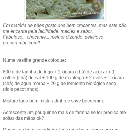
Em matéria de pães gosto dos bem crocantes, mas este pão
me encanta pela facilidade, maciez e sabor.
Fabuloso... chocante... melhor dizendo, delicioso
pracaramba.com!!
Numa vasilha grande coloque:
800 g de farinha de trigo + 1 xícara (chá) de açúcar + 1
colher (chá) de sal + 100 g de manteiga + 2 ovos + 1 xícara
(chá) de agua morna + 20 g de fermento biológico seco
(dois pacotinhos).
Misture tudo bem misturadinho e sove beeeemm.
Acrescente um pouquinho mais de farinha se for preciso até
soltar das mãos ok?
Depois de bem sovadinho, faça uma bola cubra com um