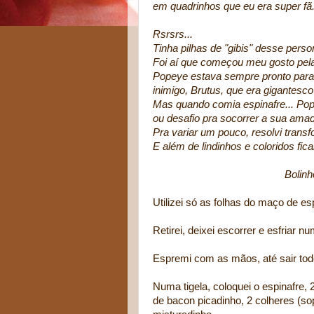
em quadrinhos que eu era super fã..
Rsrsrs...
Tinha pilhas de "gibis" desse per
Foi aí que começou meu gosto pela l
Popeye estava sempre pronto para 
inimigo, Brutus, que era gigantesc
Mas quando comia espinafre... Pop
ou desafio pra socorrer a sua amad
Pra variar um pouco, resolvi transf
E além de lindinhos e coloridos fi
Bolinh
Utilizei só as folhas do maço de es
Retirei, deixei escorrer e esfriar n
Espremi com as mãos, até sair todo
Numa tigela, coloquei o espinafre, 
de bacon picadinho, 2 colheres (sop