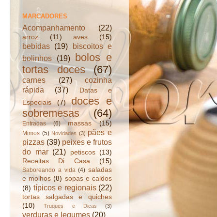
MARCADORES
Acompanhamento
(22)
arroz
(11)
aves
(15)
bebidas
(19)
biscoitos e
bolos e
bolinhos
(19)
tortas doces
(67)
carnes
(27)
cozinha
rápida
(37)
Datas e
doces e
Especiais
(7)
sobremesas
(64)
massas
(15)
Entradas
(6)
pães e
Mimos
(5)
Novidades
(3)
pizzas
(39)
peixes e frutos
do mar
(21)
petiscos
(13)
Receitas Di Casa
(15)
saladas
Saboreando a vida
(4)
e molhos
(8)
sopas e caldos
típicos e regionais
(22)
(8)
tortas salgadas e quiches
(10)
Truques e Dicas
(3)
verduras e legumes
(20)