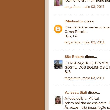
realmente pra marinheiro nenh
terça-feira, maio 03, 2011
Pitadasdilu
disse...
É verdade é só ver espinafr
Ótima Receita.
Bjos, Lú.
terça-feira, maio 03, 2011
São Ribeiro
disse...
É ENGRAÇADO QUE A MIM
GOSTEI DOS BOLINHOS É 
BJS
terça-feira, maio 03, 2011
Vanessa Biali
disse...
Ai, que delícia, Maísa!
Adoro bolinho de espinafre
Às vezes, falta imaginação p