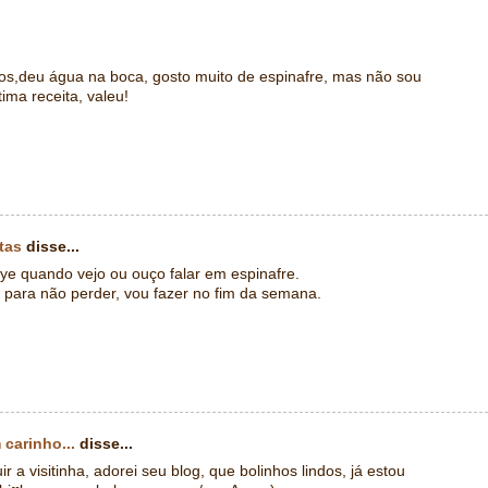
hos,deu água na boca, gosto muito de espinafre, mas não sou
ima receita, valeu!
itas
disse...
 quando vejo ou ouço falar em espinafre.
i para não perder, vou fazer no fim da semana.
carinho...
disse...
r a visitinha, adorei seu blog, que bolinhos lindos, já estou