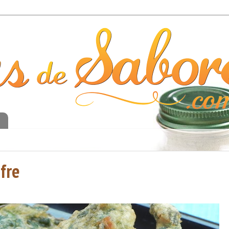
o
fre