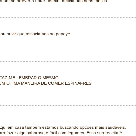
um se atrever a botar defeito. delícia das boas. beijos.
e ou ouvir que associamos ao popeye.
 FAZ-ME LEMBRAR O MESMO.
UM ÓTIMA MANEIRA DE COMER ESPINAFRES.
. Aqui em casa também estamos buscando opções mais saudáveis.
ara fazer algo saboroso e fácil com legumes. Essa sua receita é