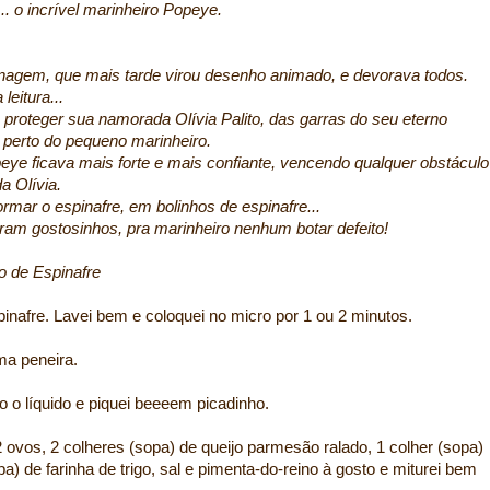
. o incrível marinheiro Popeye.
sonagem, que mais tarde virou desenho animado, e devorava todos.
eitura...
proteger sua namorada Olívia Palito, das garras do seu eterno
o perto do pequeno marinheiro.
eye ficava mais forte e mais confiante, vencendo qualquer obstáculo
a Olívia.
ormar o espinafre, em bolinhos de espinafre...
caram gostosinhos, pra marinheiro nenhum botar defeito!
o de Espinafre
pinafre. Lavei bem e coloquei no micro por 1 ou 2 minutos.
uma peneira.
 o líquido e piquei beeeem picadinho.
2 ovos, 2 colheres (sopa) de queijo parmesão ralado, 1 colher (sopa)
a) de farinha de trigo, sal e pimenta-do-reino à gosto e miturei bem