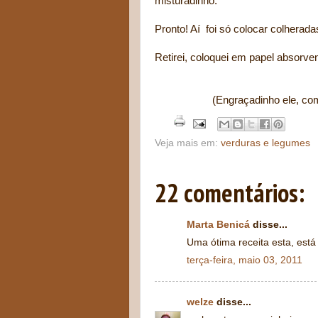
misturadinho.
Pronto! Aí foi só colocar colherad
Retirei, coloquei em papel absorv
(Engraçadinho ele, co
Veja mais em:
verduras e legumes
22 comentários:
Marta Benicá
disse...
Uma ótima receita esta, está
terça-feira, maio 03, 2011
welze
disse...